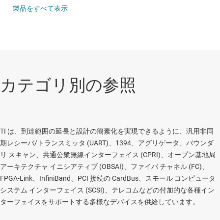
製品をすべて表示
カテゴリ別の参照
TI は、到達範囲の延長と設計の簡素化を実現できるように、汎用非同
期レシーバ/トランスミッタ (UART)、1394、アグリゲータ、バウンダ
リ スキャン、共通公衆無線インターフェイス (CPRI)、オープン基地局
アーキテクチャ イニシアティブ (OBSAI)、ファイバ チャネル (FC)、
FPGA-Link、InfiniBand、PCI 接続の CardBus、スモール コンピュータ
システム インターフェイス (SCSI)、テレコムなどの付加的な各種イン
ターフェイスをサポートする多様なデバイスを供給しています。