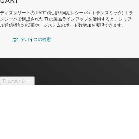
UART
ディスクリートの UART (汎用非同期レシーバ / トランスミッタ) トラ
ンシーバで構成された TI の製品ラインアップを活用すると、シリア
ル通信機能の拡張や、システムのポート数増加を実現できます。
デバイスの検索
TI について
TI の概要
クイック・リンク
採用情報
お問い合わせ
ニュース
購入
TI E2E™ 設計サポート・フォーラム
ストーリー | チップ開発の舞台裏