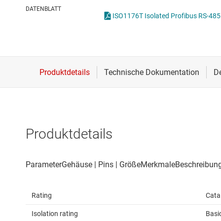
Drahtlose Konnektivität
Opto-Emulatoren
DATENBLATT
Energiemanagement
Other isolation
HF & Mikrowellen
Stromversorgung für
Isolierung
Produktdetails
Rating
Cata
Isolation rating
Basi