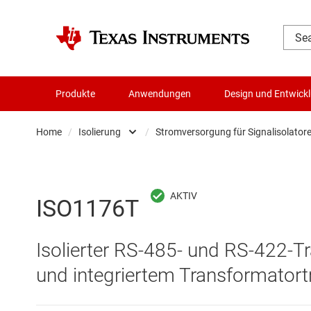
Produkte
Anwendungen
Design und Entwick
Home
/
Isolierung
/
Stromversorgung für Signalisolator
Audio, Haptik und Piezo
Digitalisolatoren
Batteriemanagement-ICs
ICs mit isolierter Sch
ISO1176T
Datenwandler
Isolierte ADCs
Isolierter RS-485- und RS-422-T
Die- & Wafer-Services
Isolierte Komparato
und integriertem Transformatort
DLP-Produkte
Isolierte Verstärker