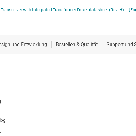
Schnittstelle
ISO1176T Isolated Profibus RS-485 Transceiver with Integrated Transformer Driver datasheet (Rev. H)
(En
Sensoren
 Signalisolatoren
Taktgeber & Timing
Verstärker
log
c