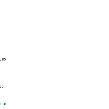
0
2
0
o 85
85
chen