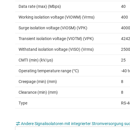
Data rate (max) (Mbps)
40
Working isolation voltage (VIOWM) (Vrms)
400
Surge isolation voltage (VIOSM) (VPK)
400
Transient isolation voltage (VIOTM) (VPK)
424
Withstand isolation voltage (VISO) (Vrms)
250
CMTI (min) (kV/µs)
25
Operating temperature range (°C)
-40 t
Creepage (min) (mm)
8
Clearance (min) (mm)
8
Type
RS-4
Andere Signalisolatoren mit integrierter Stromversorgung su