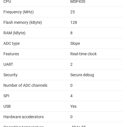
CPU
MSP430
Frequency (MHz)
25
Flash memory (kByte)
128
RAM (kByte)
8
ADC type
Slope
Features
Real-time clock
UART
2
Security
Secure debug
Number of ADC channels
0
SPI
4
USB
Yes
Hardware accelerators
0