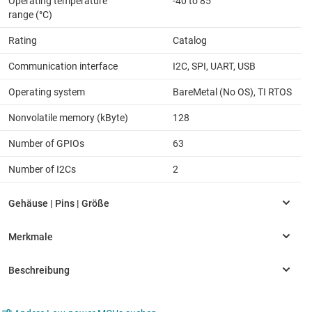
Operating temperature
-40 to 85
range (°C)
Rating
Catalog
Communication interface
I2C, SPI, UART, USB
Operating system
BareMetal (No OS), TI RTOS
Nonvolatile memory (kByte)
128
Number of GPIOs
63
Number of I2Cs
2