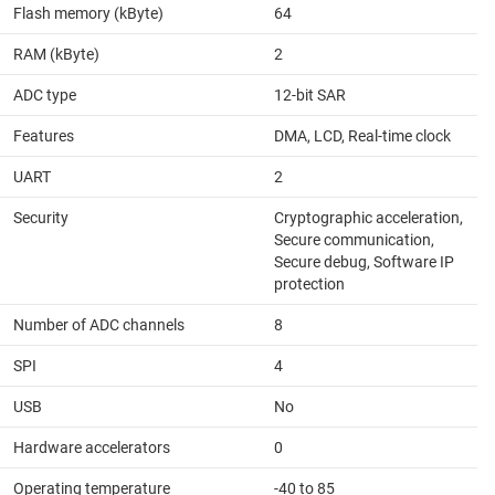
Flash memory (kByte)
64
RAM (kByte)
2
ADC type
12-bit SAR
Features
DMA, LCD, Real-time clock
UART
2
Security
Cryptographic acceleration,
Secure communication,
Secure debug, Software IP
protection
Number of ADC channels
8
SPI
4
USB
No
Hardware accelerators
0
Operating temperature
-40 to 85