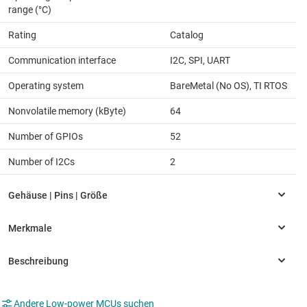
range (°C)
Rating
Catalog
Communication interface
I2C, SPI, UART
Operating system
BareMetal (No OS), TI RTOS
Nonvolatile memory (kByte)
64
Number of GPIOs
52
Number of I2Cs
2
Andere Low-power MCUs suchen