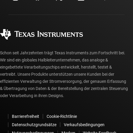
Investorenbeziehungen
Versand, Zahlung und Steuern
Gehäuse
Fertigung
Häufig gestellte Fragen zu Bestellungen
Qualität & Zuverlässigkeit
Gesellschaftliches Engagement
Autorisierte Händler
myTI-Konto FAQs
Schon seit Jahrzehnten trägt Texas Instruments zum Fortschritt bei.
Wir sind ein globales Halbleiterunternehmen, das analoge &
eingebettete Verarbeitungschips entwickelt, herstellt, testet &
vertreibt. Unsere Produkte unterstützen unsere Kunden bei der
effizienten Verwaltung der Stromversorgung, der genauen Erfassung
& Übertragung von Daten & der Bereitstellung der zentralen Steuerung
oder Verarbeitung in ihren Designs.
Barrierefreiheit
Cookie-Richtlinie
Datenschutzgrundsätze
Verkaufsbedingungen
Nutzungsbedingungen
Marken
Website-Feedback