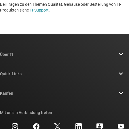
Bei Fragen zu den Themen Qualität, Gehäuse oder Bestellung von TI-
Produkten siehe
TI-Support
. ​​​​​​​​​​​​​​
Über TI
Über TI – Überblick
Quick-Links
Stellenangebote
Kontakt
Newsroom
Kaufen
TI E2E™-Design-Support-Foren
Unsere Geschichten | Hinter dem Chip
API-Suiten von TI
Querverweis-Suche
Mit uns in Verbindung treten
Veranstaltungen
myTI-Firmenkonto
Kundensupportzentrum