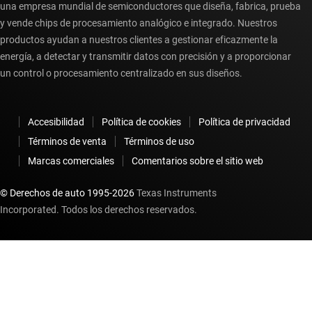
una empresa mundial de semiconductores que diseña, fabrica, prueba
y vende chips de procesamiento analógico e integrado. Nuestros
productos ayudan a nuestros clientes a gestionar eficazmente la
energía, a detectar y transmitir datos con precisión y a proporcionar
un control o procesamiento centralizado en sus diseños.
Accesibilidad
Política de cookies
Política de privacidad
Términos de venta
Términos de uso
Marcas comerciales
Comentarios sobre el sitio web
© Derechos de auto 1995-
2026
Texas Instruments
Incorporated. Todos los derechos reservados.