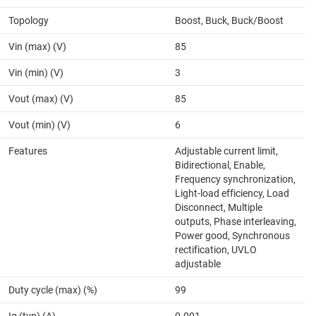
Topology
Boost, Buck, Buck/Boost
Vin (max) (V)
85
Vin (min) (V)
3
Vout (max) (V)
85
Vout (min) (V)
6
Features
Adjustable current limit,
Bidirectional, Enable,
Frequency synchronization,
Light-load efficiency, Load
Disconnect, Multiple
outputs, Phase interleaving,
Power good, Synchronous
rectification, UVLO
adjustable
Duty cycle (max) (%)
99
Iq (typ) (A)
0.001