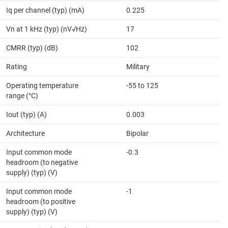
Iq per channel (typ) (mA)
0.225
Vn at 1 kHz (typ) (nV√Hz)
17
CMRR (typ) (dB)
102
Rating
Military
Operating temperature
-55 to 125
range (°C)
Iout (typ) (A)
0.003
Architecture
Bipolar
Input common mode
-0.3
headroom (to negative
supply) (typ) (V)
Input common mode
-1
headroom (to positive
supply) (typ) (V)