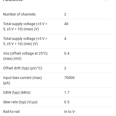
Number of channels
2
Total supply voltage (+5 V =
40
5, ±5 V = 10) (max) (V)
Total supply voltage (+5 V =
4
5, ±5 V = 10) (min) (V)
Vos (offset voltage at 25°C)
0.4
(max) (mV)
Offset drift (typ) (µV/°C)
2
Input bias current (max)
70000
(pA)
GBW (typ) (MHz)
1.7
Slew rate (typ) (V/µs)
0.5
Rail-to-rail
In to V-