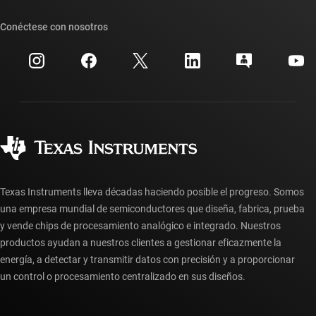
Nuestras historias | Detrás del chip
Suites de API de TI
Búsqueda de referencias cruzadas
Conéctese con nosotros
Eventos
Cuentas de empresa myTI
Centro de atención al cliente
Relaciones con los inversionistas
Envío, pago e impuestos
Empaque
Fabricación
Preguntas frecuentes sobre pedidos
Calidad y confiabilidad
Ciudadanía corporativa
Distribuidores autorizados
Preguntas frecuentes sobre la cuenta myTI
Texas Instruments lleva décadas haciendo posible el progreso. Somos
una empresa mundial de semiconductores que diseña, fabrica, prueba
y vende chips de procesamiento analógico e integrado. Nuestros
productos ayudan a nuestros clientes a gestionar eficazmente la
energía, a detectar y transmitir datos con precisión y a proporcionar
un control o procesamiento centralizado en sus diseños.