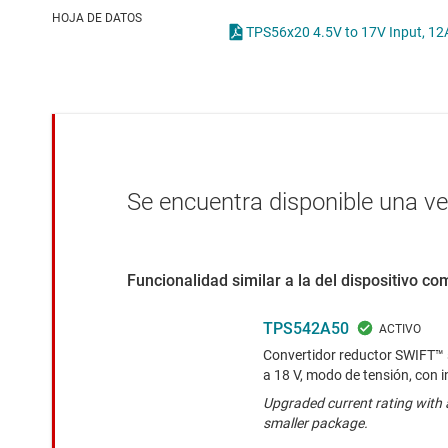
Conectividad inalámbrica
Con
HOJA DE DATOS
Controladores para motores
Con
Convertidores de datos
Interfaz
Se encuentra disponible una v
Funcionalidad similar a la del dispositivo c
TPS542A50
Convertidor reductor SWIFT™ 
a 18 V, modo de tensión, con i
Upgraded current rating with 
smaller package.