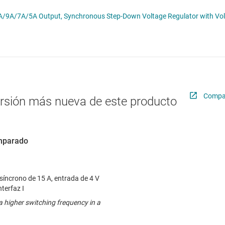
troladores LED
Radiofrecuencia y microondas
TPS56x20 4.5V to 17V Input, 12A/9A/7A/5A Output, Synchronous Step-Down Voltage R
troladores y alimentación para pantallas LCD y OLED
Relojes y sincronización
Sensores
Servicios de chip y oblea
Compar
ersión más nueva de este producto
omparado
síncrono de 15 A, entrada de 4 V
nterfaz I
a higher switching frequency in a