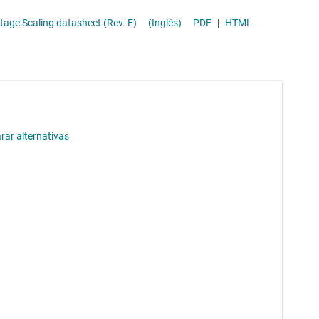
Módulos de energía CC/CC
egulator with Voltage Scaling datasheet (Rev. E)
(Inglés)
PDF
|
HTML
Other power management
ar alternativas