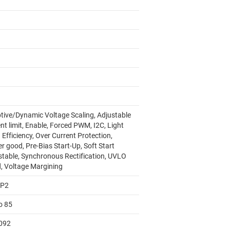
tive/Dynamic Voltage Scaling, Adjustable
nt limit, Enable, Forced PWM, I2C, Light
Efficiency, Over Current Protection,
 good, Pre-Bias Start-Up, Soft Start
stable, Synchronous Rectification, UVLO
d, Voltage Margining
AP2
o 85
092