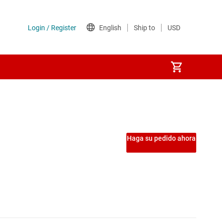
Etapas de potencia
Interruptores de carga
Haga su pedido ahora
Interruptores del lado de tierra
Interruptores y controladores de protección de potencia
MOSFET