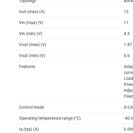
Topology
Buck
Iout (max) (A)
12
Vin (max) (V)
17
Vin (min) (V)
4.5
Vout (max) (V)
1.87
Vout (min) (V)
0.6
Features
Adap
curre
Load 
Power
Adju
Fixe
Control mode
D-C
Operating temperature range (°C)
-40 t
Iq (typ) (A)
0.00