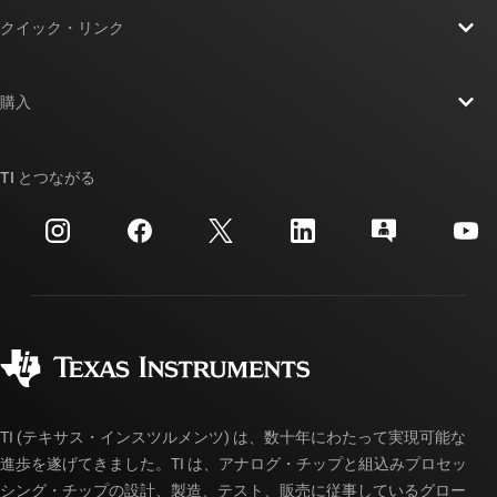
TI の概要
クイック・リンク
採用情報
お問い合わせ
ニュース
購入
TI E2E™ 設計サポート・フォーラム
ストーリー | チップ開発の舞台裏
TI API スイート
クロスリファレンス検索
TI とつながる
イベント
myTI 法人アカウント
カスタマー・サポート・センター
投資家向け情報
配送、お支払い、および税金
パッケージ
製造
ご注文に関する FAQ
品質と信頼性
コーポレート・シティズンシップ
販売特約店
myTI アカウントの FAQ
TI (テキサス・インスツルメンツ) は、数十年にわたって実現可能な
進歩を遂げてきました。TI は、アナログ・チップと組込みプロセッ
シング・チップの設計、製造、テスト、販売に従事しているグロー