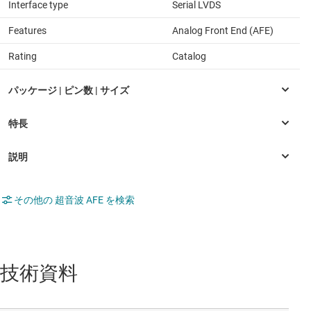
Interface type
Serial LVDS
Features
Analog Front End (AFE)
Rating
Catalog
その他の 超音波 AFE を検索
技術資料