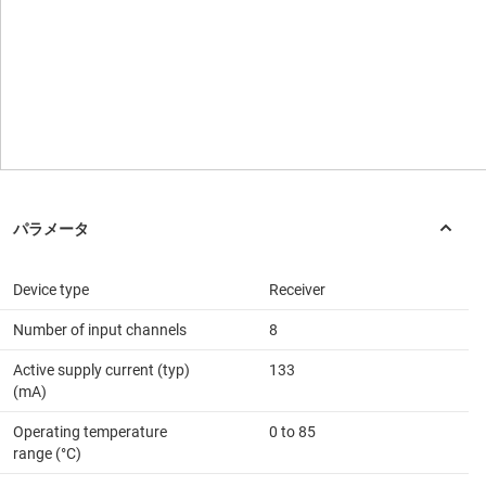
Device type
Receiver
Number of input channels
8
Active supply current (typ)
133
(mA)
Operating temperature
0 to 85
range (°C)