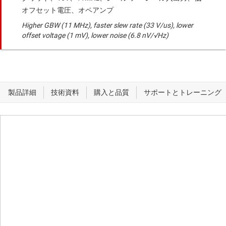
オフセット電圧、オペアンプ
Higher GBW (11 MHz), faster slew rate (33 V/us), lower
offset voltage (1 mV), lower noise (6.8 nV/√Hz)