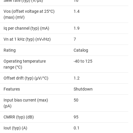
Slew rate (typ) (V/µs)
16
Vos (offset voltage at 25°C)
1.4
(max) (mV)
Iq per channel (typ) (mA)
1.9
Vn at 1 kHz (typ) (nV√Hz)
7
Rating
Catalog
Operating temperature
-40 to 125
range (°C)
Offset drift (typ) (µV/°C)
1.2
Features
Shutdown
Input bias current (max)
50
(pA)
CMRR (typ) (dB)
95
Iout (typ) (A)
0.1