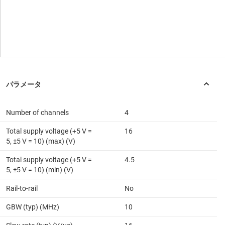
Number of channels
4
Total supply voltage (+5 V =
16
5, ±5 V = 10) (max) (V)
Total supply voltage (+5 V =
4.5
5, ±5 V = 10) (min) (V)
Rail-to-rail
No
GBW (typ) (MHz)
10