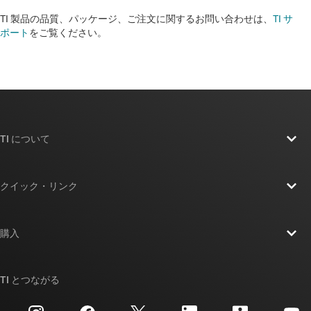
TI 製品の品質、パッケージ、ご注文に関するお問い合わせは、
TI サ
ポート
をご覧ください。​​​​​​​​​​​​​​
TI について
TI の概要
クイック・リンク
採用情報
お問い合わせ
ニュース
購入
TI E2E™ 設計サポート・フォーラム
ストーリー | チップ開発の舞台裏
TI API スイート
クロスリファレンス検索
TI とつながる
イベント
myTI 法人アカウント
カスタマー・サポート・センター