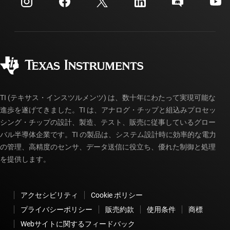
投資家向け情報
配送、お支払い、および税金
パッケージ
製造
ご注文に関する FAQ
品質と信頼性
コーポレート・シティズンシップ
販売特約店
myTI アカウントの FAQ
TI (テキサス・インスツルメンツ) は、数十年にわたって実現可能な
進歩を遂げてきました。TI は、アナログ・チップと組込みプロセッ
シング・チップの設計、製造、テスト、販売に従事しているグロー
バル半導体企業です。TI の製品は、システム設計時に効率的な電力
の管理、高精度のセンサ、データ送信に役立ち、優れた制御と処理
を提供します。
アクセシビリティ
Cookie ポリシー
プライバシーポリシー
販売約款
使用条件
商標
Webサイトに関するフィードバック