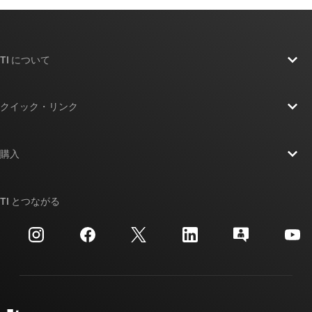
TI について
TI の概要
クイック・リンク
採用情報
お問い合わせ
ニュース
購入
TI E2E™ 設計サポート・フォーラム
ストーリー | チップ開発の舞台裏
TI API スイート
クロスリファレンス検索
TI とつながる
イベント
myTI 法人アカウント
カスタマー・サポート・センター
投資家向け情報
配送、お支払い、および税金
パッケージ
製造
ご注文に関する FAQ
品質と信頼性
コーポレート・シティズンシップ
販売特約店