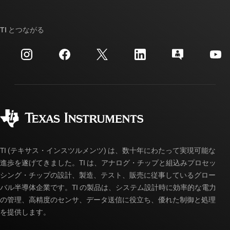
TI E2E™ 設計サポート・フォーラム
ストーリー | チップ開発の舞台裏
TI API スイート
クロスリファレンス検索
TI とつながる
イベント
myTI 法人アカウント
カスタマー・サポート・センター
投資家向け情報
配送、お支払い、および税金
パッケージ
製造
ご注文に関する FAQ
品質と信頼性
コーポレート・シティズンシップ
販売特約店
myTI アカウントの FAQ
TI (テキサス・インスツルメンツ) は、数十年にわたって実現可能な
進歩を遂げてきました。TI は、アナログ・チップと組込みプロセッ
シング・チップの設計、製造、テスト、販売に従事しているグロー
バル半導体企業です。TI の製品は、システム設計時に効率的な電力
の管理、高精度のセンサ、データ送信に役立ち、優れた制御と処理
を提供します。