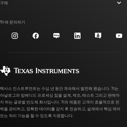
뉴스룸
구매
TI E2E™ 설계 지원 포럼
우리의 이야기 | 칩을 만드는 사람들
TI API 제품군
대체품 검색
TI 에 문의하기
이벤트
myTI 회사 계정
고객 지원 센터
투자 관계
배송, 결제 및 세금
패키징
제조
주문 FAQ
품질 및 안정성
사회 공헌
공인 유통업체
myTI 계정 FAQ
텍사스 인스트루먼트는 수십 년 동안 계속해서 발전해 왔습니다. TI는
아날로그와 임베디드 프로세싱 칩을 설계, 제조, 테스트 그리고 판매까
지 하는 글로벌 반도체 회사입니다. TI의 제품은 고객이 효율적으로 전
력을 관리하고, 정확한 데이터를 감지 후 전송하고, 설계에서 핵심 제어
또는 처리 기능을 할 수 있도록 지원합니다.