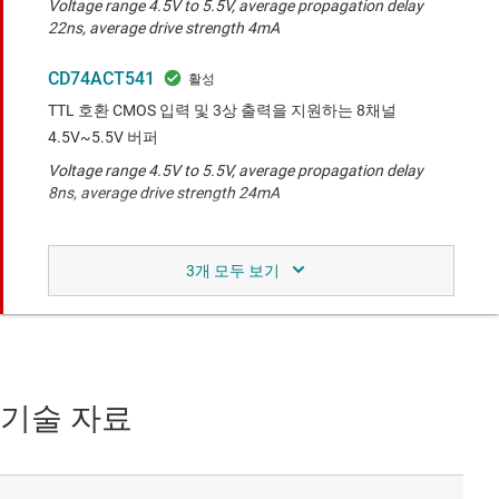
Voltage range 4.5V to 5.5V, average propagation delay
22ns, average drive strength 4mA
CD74ACT541
TTL 호환 CMOS 입력 및 3상 출력을 지원하는 8채널
4.5V~5.5V 버퍼
Voltage range 4.5V to 5.5V, average propagation delay
8ns, average drive strength 24mA
비교 대상 장치와 유사한 기능.
CD74HCT541
TTL 호환 CMOS 입력 및 3상 출력을 지원하는 8채널
4.5V~5.5V 버퍼
기술 자료
Voltage range 4.5V to 5.5V, average propagation delay
22ns, average drive strength 4mA