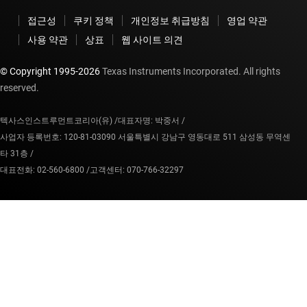
접근성
쿠키 정책
개인정보 취급방침
영업 약관
사용 약관
상표
웹 사이트 의견
© Copyright 1995-
2026
Texas Instruments Incorporated. All rights
reserved.
텍사스인스트루먼트코리아(유) /
대표자명: 박중서 /
사업자 등록번호: 120-81-03090 서울특별시 강남구 영동대로 511 삼성동 무역센
타 31층 /
대표전화: 02-560-6800 /
고객센터: 070-766-32297