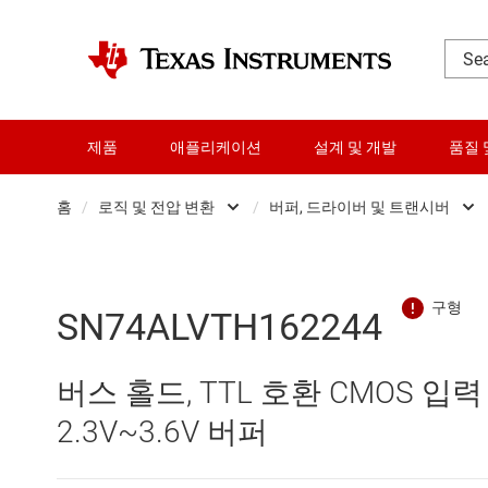
제품
애플리케이션
설계 및 개발
품질 
홈
/
로직 및 전압 변환
/
버퍼, 드라이버 및 트랜시버
DLP 제품
Other logic
RF 및 마이크로파
구성 가능 및 프
SN74ALVTH162244
다이 및 웨이퍼 서비스
로직 게이트
버스 홀드, TTL 호환 CMOS 입
데이터 컨버터
버퍼, 드라이버 
2.3V~3.6V 버퍼
로직 및 전압 변환
전문 로직 IC