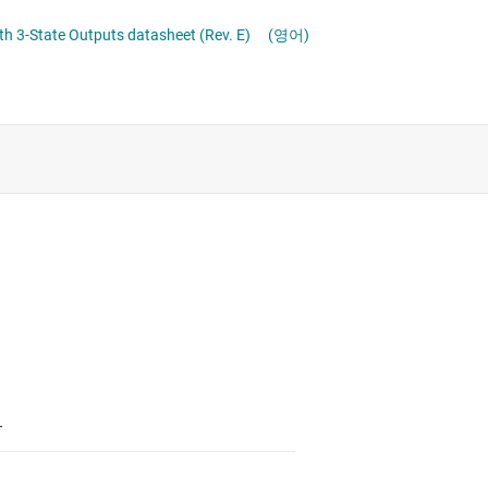
레벨 시프터
절연
ith 3-State Outputs datasheet (Rev. E)
(영어)
및 레지스터
증폭기
클록 및 타이밍
패시브 및 개별
T