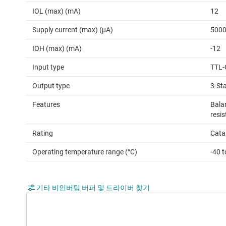
IOL (max) (mA)
12
Supply current (max) (µA)
500
IOH (max) (mA)
-12
Input type
TTL-
Output type
3-St
Features
Bala
resis
Rating
Cata
Operating temperature range (°C)
-40 t
기타 비인버팅 버퍼 및 드라이버 찾기