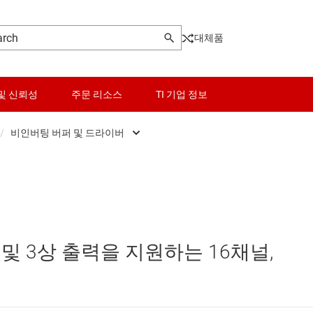
대체품
및 신뢰성
주문 리소스
TI 기업 정보
/
비인버팅 버퍼 및 드라이버
센서
범용 트랜시버
로그래머블 로직 IC
스위치 및 멀티플렉서
비인버팅 버퍼 및 드라이버
오디오, 햅틱, 피에조
인버팅 버퍼 및 드라이버
력 및 3상 출력을 지원하는 16채널,
및 트랜시버
인터페이스
전력 관리