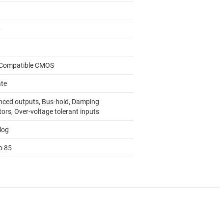
0
Compatible CMOS
ate
nced outputs, Bus-hold, Damping
tors, Over-voltage tolerant inputs
log
o 85