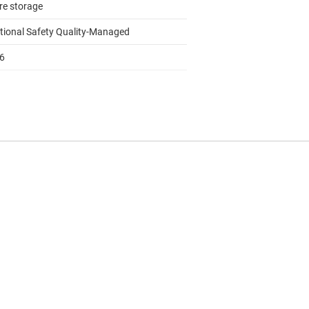
re storage
tional Safety Quality-Managed
16
ing point unit, Trigonometric math
lerator
to 125
log
 FSI, I2C, LIN, PMBUS, SPI, UART