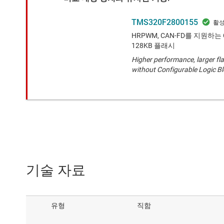
TMS320F2800155
HRPWM, CAN-FD를 지원하는 C
128KB 플래시
Higher performance, larger f
without Configurable Logic B
기술 자료