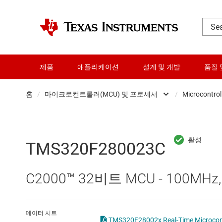
제품
애플리케이션
설계 및 개발
품질 
홈
/
마이크로컨트롤러(MCU) 및 프로세서
/
Microcontrol
DLP 제품
RF 및 마이크로파
TMS320F280023C
다이 및 웨이퍼 서비스
C2000™ 32비트 MCU - 100MHz,
데이터 컨버터
로직 및 전압 변환
데이터 시트
TMS320F28002x 