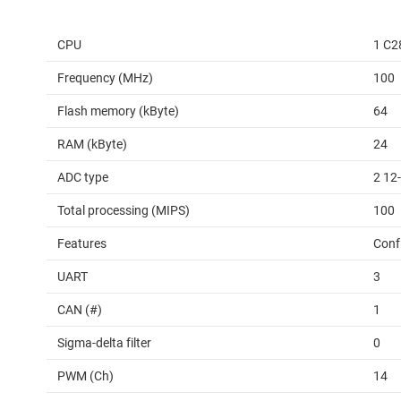
CPU
1 C2
Frequency (MHz)
100
Flash memory (kByte)
64
RAM (kByte)
24
ADC type
2 12
Total processing (MIPS)
100
Features
Conf
UART
3
CAN (#)
1
Sigma-delta filter
0
PWM (Ch)
14