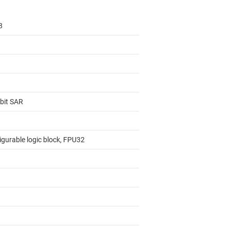
8
-bit SAR
igurable logic block, FPU32