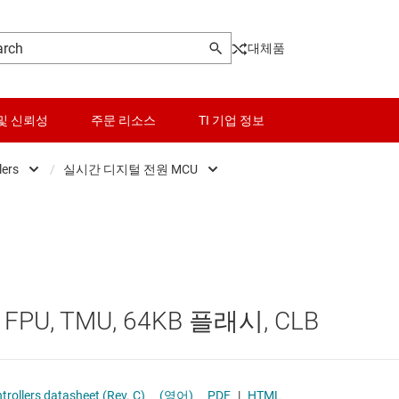
대체품
및 신뢰성
주문 리소스
TI 기업 정보
lers
/
실시간 디지털 전원 MCU
Microcontrollers
센서
Low-power MCUs
마이크로프로세서 및 DSP
스위치 및 멀티플렉서
범용 MCU
오디오, 햅틱, 피에조
센서 MCU
 FPU, TMU, 64KB 플래시, CLB
인터페이스
실시간 디지털 전원 MCU
전력 관리
실시간 모터 컨트롤 및 자동화 MCU
Real-Time Microcontrollers datasheet (Rev. C)
(영어)
PDF
|
HTML