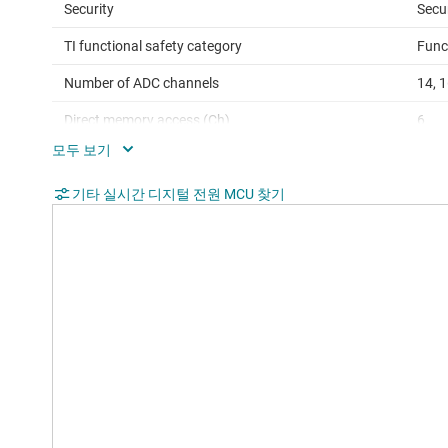
Security
Secu
TI functional safety category
Func
Number of ADC channels
14, 
Direct memory access (Ch)
6
SPI
2
QEP
기타 실시간 디지털 전원 MCU 찾기
2
USB
No
Hardware accelerators
Float
acce
Edge AI enabled
Yes
Operating temperature range (°C)
-40 
Rating
Cata
Communication interface
CAN,