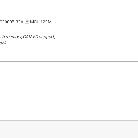
2000™ 32비트 MCU 120MHz
lash memory, CAN-FD support,
lock