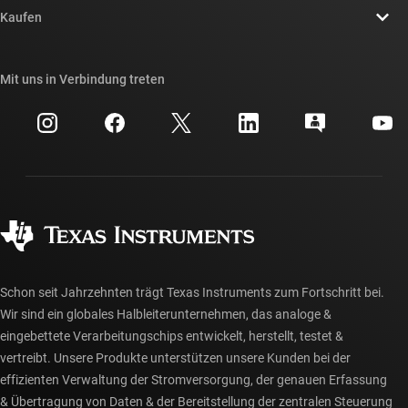
Newsroom
Kaufen
TI E2E™-Design-Support-Foren
Unsere Geschichten | Hinter dem Chip
API-Suiten von TI
Querverweis-Suche
Mit uns in Verbindung treten
Veranstaltungen
myTI-Firmenkonto
Kundensupportzentrum
Investorenbeziehungen
Versand, Zahlung und Steuern
Gehäuse
Fertigung
Häufig gestellte Fragen zu Bestellungen
Qualität & Zuverlässigkeit
Gesellschaftliches Engagement
Autorisierte Händler
myTI-Konto FAQs
Schon seit Jahrzehnten trägt Texas Instruments zum Fortschritt bei.
Wir sind ein globales Halbleiterunternehmen, das analoge &
eingebettete Verarbeitungschips entwickelt, herstellt, testet &
vertreibt. Unsere Produkte unterstützen unsere Kunden bei der
effizienten Verwaltung der Stromversorgung, der genauen Erfassung
& Übertragung von Daten & der Bereitstellung der zentralen Steuerung