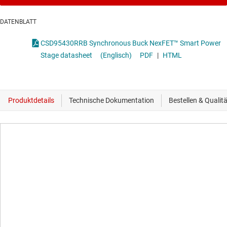
DATENBLATT
CSD95430RRB Synchronous Buck NexFET™ Smart Power
Stage datasheet
(Englisch)
PDF
|
HTML