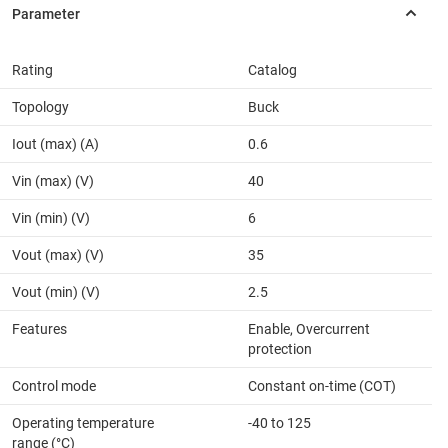
Rating
Catalog
Topology
Buck
Iout (max) (A)
0.6
Vin (max) (V)
40
Vin (min) (V)
6
Vout (max) (V)
35
Vout (min) (V)
2.5
Features
Enable, Overcurrent
protection
Control mode
Constant on-time (COT)
Operating temperature
-40 to 125
range (°C)