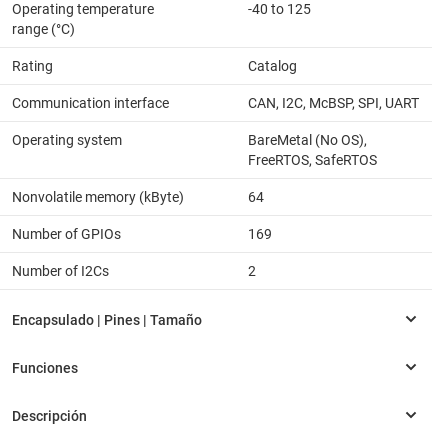
Operating temperature
-40 to 125
range (°C)
Rating
Catalog
Communication interface
CAN, I2C, McBSP, SPI, UART
Operating system
BareMetal (No OS),
FreeRTOS, SafeRTOS
Nonvolatile memory (kByte)
64
Number of GPIOs
169
Number of I2Cs
2