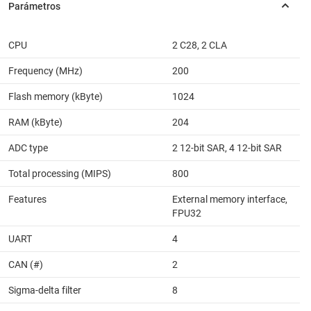
CPU
2 C28, 2 CLA
Frequency (MHz)
200
Flash memory (kByte)
1024
RAM (kByte)
204
ADC type
2 12-bit SAR, 4 12-bit SAR
Total processing (MIPS)
800
Features
External memory interface,
FPU32
UART
4
CAN (#)
2
Sigma-delta filter
8