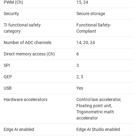
PWM (Ch)
15, 24
Security
Secure storage
TI functional safety
Functional Safety-
category
Compliant
Number of ADC channels
14, 20, 24
Direct memory access (Ch)
6
SPI
3
QEP
2, 3
USB
Yes
Hardware accelerators
Control law accelerator,
Floating point unit,
Trigonometric math
accelerator
Edge AI enabled
Edge AI Studio enabled