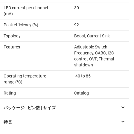
LED current per channel
30
(mA)
Peak efficiency (%)
92
Topology
Boost, Current Sink
Features
Adjustable Switch
Frequency, CABC, I2C
control, OVP, Thermal
shutdown
Operating temperature
-40 to 85
range (°C)
Rating
Catalog