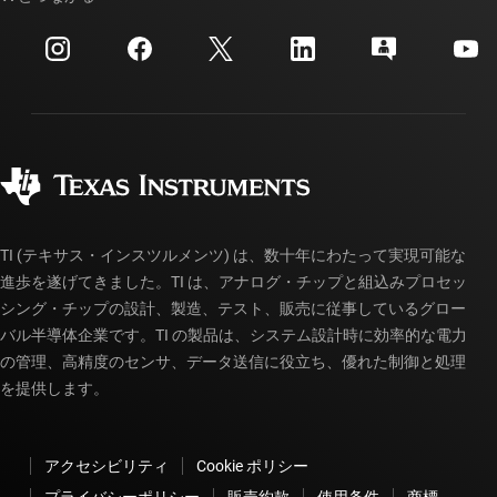
イベント
myTI 法人アカウント
カスタマー・サポート・センター
投資家向け情報
配送、お支払い、および税金
パッケージ
製造
ご注文に関する FAQ
品質と信頼性
コーポレート・シティズンシップ
販売特約店
myTI アカウントの FAQ
TI (テキサス・インスツルメンツ) は、数十年にわたって実現可能な
進歩を遂げてきました。TI は、アナログ・チップと組込みプロセッ
シング・チップの設計、製造、テスト、販売に従事しているグロー
バル半導体企業です。TI の製品は、システム設計時に効率的な電力
の管理、高精度のセンサ、データ送信に役立ち、優れた制御と処理
を提供します。
アクセシビリティ
Cookie ポリシー