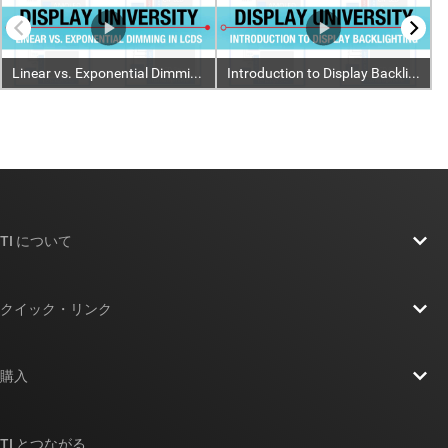
TI について
TI の概要
クイック・リンク
採用情報
お問い合わせ
ニュース
購入
TI E2E™ 設計サポート・フォーラム
ストーリー | チップ開発の舞台裏
TI API スイート
クロスリファレンス検索
TI とつながる