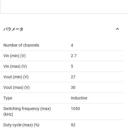
Number of channels
4
Vin (min) (V)
2.7
Vin (max) (V)
5
Vout (min) (V)
27
Vout (max) (V)
30
Type
Inductive
Switching frequency (max)
1050
(kHz)
Duty cycle (max) (%)
92