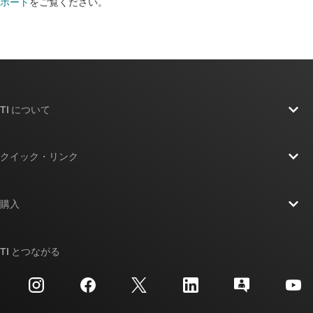
ポート
をご覧ください。​​​​​​​​​​​​​​
TI について
TI の概要
クイック・リンク
採用情報
お問い合わせ
ニュース
購入
TI E2E™ 設計サポート・フォーラム
ストーリー | チップ開発の舞台裏
TI API スイート
クロスリファレンス検索
TI とつながる
イベント
myTI 法人アカウント
カスタマー・サポート・センター
投資家向け情報
配送、お支払い、および税金
パッケージ