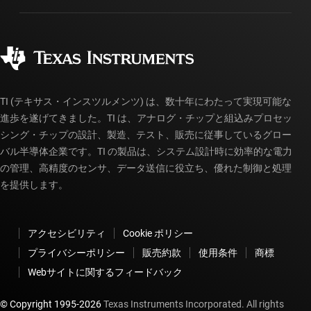
製造
ご注文に関する FAQ
品質と信頼性
コーポレート・シティズンシップ
販売特約店
myTI アカウントの FAQ
TI (テキサス・インスツルメンツ) は、数十年にわたって実現可能な
進歩を遂げてきました。TI は、アナログ・チップと組込みプロセッ
シング・チップの設計、製造、テスト、販売に従事しているグロー
バル半導体企業です。TI の製品は、システム設計時に効率的な電力
の管理、高精度のセンサ、データ送信に役立ち、優れた制御と処理
を提供します。
アクセシビリティ
Cookie ポリシー
プライバシーポリシー
販売約款
使用条件
商標
Webサイトに関するフィードバック
© Copyright 1995-
2026
Texas Instruments Incorporated. All rights