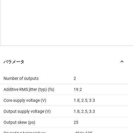
Number of outputs
2
Additive RMS jitter (typ) (fs)
19.2
Core supply voltage (V)
1.8, 2.5, 3.3
Output supply voltage (V)
1.8, 2.5, 3.3
Output skew (ps)
25