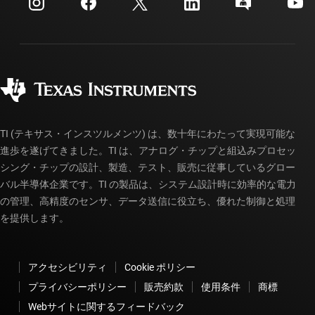
投資家向け情報
配送、お支払い、および税金
パッケージ
製造
ご注文に関する FAQ
品質と信頼性
コーポレート・シティズンシップ
販売特約店
myTI アカウントの FAQ
TI (テキサス・インスツルメンツ) は、数十年にわたって実現可能な
進歩を遂げてきました。TI は、アナログ・チップと組込みプロセッ
シング・チップの設計、製造、テスト、販売に従事しているグロー
バル半導体企業です。TI の製品は、システム設計時に効率的な電力
の管理、高精度のセンサ、データ送信に役立ち、優れた制御と処理
を提供します。
アクセシビリティ
Cookie ポリシー
プライバシーポリシー
販売約款
使用条件
商標
Webサイトに関するフィードバック