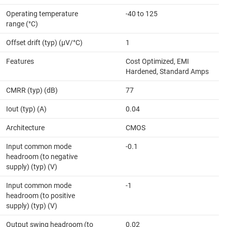
Operating temperature
-40 to 125
range (°C)
Offset drift (typ) (µV/°C)
1
Features
Cost Optimized, EMI
Hardened, Standard Amps
CMRR (typ) (dB)
77
Iout (typ) (A)
0.04
Architecture
CMOS
Input common mode
-0.1
headroom (to negative
supply) (typ) (V)
Input common mode
-1
headroom (to positive
supply) (typ) (V)
Output swing headroom (to
0.02