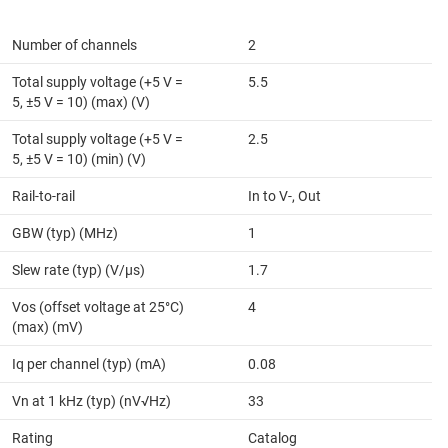
Number of channels
2
Total supply voltage (+5 V =
5.5
5, ±5 V = 10) (max) (V)
Total supply voltage (+5 V =
2.5
5, ±5 V = 10) (min) (V)
Rail-to-rail
In to V-, Out
GBW (typ) (MHz)
1
Slew rate (typ) (V/µs)
1.7
Vos (offset voltage at 25°C)
4
(max) (mV)
Iq per channel (typ) (mA)
0.08
Vn at 1 kHz (typ) (nV√Hz)
33
Rating
Catalog