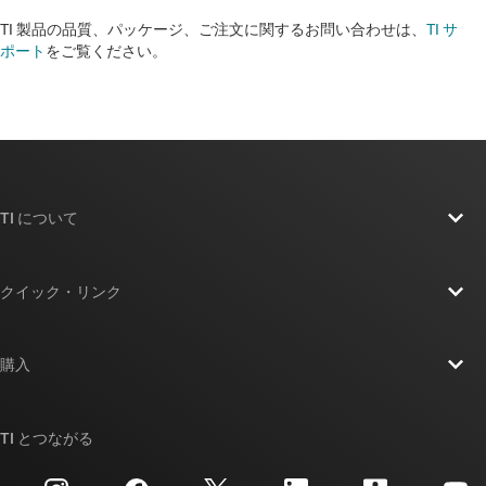
TI 製品の品質、パッケージ、ご注文に関するお問い合わせは、
TI サ
ポート
をご覧ください。​​​​​​​​​​​​​​
TI について
TI の概要
クイック・リンク
採用情報
お問い合わせ
ニュース
購入
TI E2E™ 設計サポート・フォーラム
ストーリー | チップ開発の舞台裏
TI API スイート
クロスリファレンス検索
TI とつながる
イベント
myTI 法人アカウント
カスタマー・サポート・センター