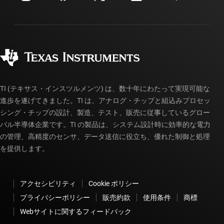
投資家向け情報
配送、お支払い、および税金
パッケージ
製造
ご注文に関する FAQ
品質と信頼性
コーポレート・シティズンシップ
販売特約店
myTI アカウントの FAQ
TI (テキサス・インスツルメンツ) は、数十年にわたって実現可能な
進歩を遂げてきました。TI は、アナログ・チップと組込みプロセッ
シング・チップの設計、製造、テスト、販売に従事しているグロー
バル半導体企業です。TI の製品は、システム設計時に効率的な電力
の管理、高精度のセンサ、データ送信に役立ち、優れた制御と処理
を提供します。
アクセシビリティ
Cookie ポリシー
プライバシーポリシー
販売約款
使用条件
商標
Webサイトに関するフィードバック