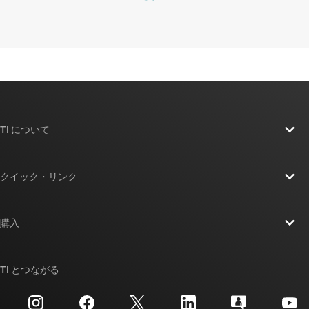
TI について
TI の概要
クイック・リンク
採用情報
お問い合わせ
ニュース
購入
TI E2E™ 設計サポート・フォーラム
ストーリー | チップ開発の舞台裏
TI API スイート
クロスリファレンス検索
TI とつながる
イベント
myTI 法人アカウント
カスタマー・サポート・センター