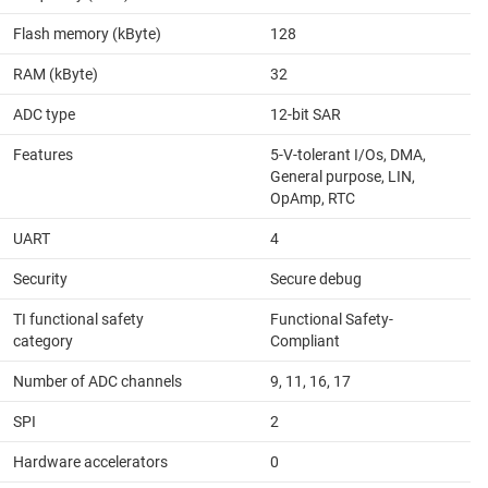
Flash memory (kByte)
128
RAM (kByte)
32
ADC type
12-bit SAR
Features
5-V-tolerant I/Os, DMA,
General purpose, LIN,
OpAmp, RTC
UART
4
Security
Secure debug
TI functional safety
Functional Safety-
category
Compliant
Number of ADC channels
9, 11, 16, 17
SPI
2
Hardware accelerators
0