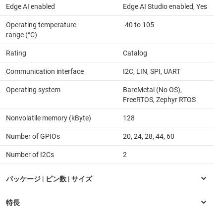
Edge AI enabled
Edge AI Studio enabled, Yes
Operating temperature
-40 to 105
range (°C)
Rating
Catalog
Communication interface
I2C, LIN, SPI, UART
Operating system
BareMetal (No OS),
FreeRTOS, Zephyr RTOS
Nonvolatile memory (kByte)
128
Number of GPIOs
20, 24, 28, 44, 60
Number of I2Cs
2