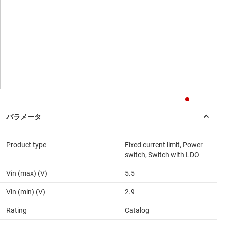
Product type
Fixed current limit, Power
switch, Switch with LDO
Vin (max) (V)
5.5
Vin (min) (V)
2.9
Rating
Catalog