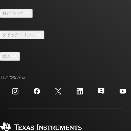
TI について
TI の概要
クイック・リンク
採用情報
お問い合わせ
ニュース
購入
TI E2E™ 設計サポート・フォーラム
ストーリー | チップ開発の舞台裏
TI API スイート
クロスリファレンス検索
TI とつながる
イベント
myTI 法人アカウント
カスタマー・サポート・センター
投資家向け情報
配送、お支払い、および税金
パッケージ
製造
ご注文に関する FAQ
品質と信頼性
コーポレート・シティズンシップ
販売特約店
myTI アカウントの FAQ