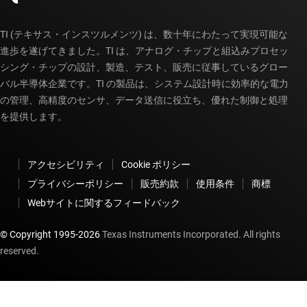
TI (テキサス・インスツルメンツ) は、数十年にわたって実現可能な
進歩を遂げてきました。TI は、アナログ・チップと組込みプロセッ
シング・チップの設計、製造、テスト、販売に従事しているグロー
バル半導体企業です。TI の製品は、システム設計時に効率的な電力
の管理、高精度のセンサ、データ送信に役立ち、優れた制御と処理
を提供します。
アクセシビリティ
Cookie ポリシー
プライバシーポリシー
販売約款
使用条件
商標
Webサイトに関するフィードバック
© Copyright 1995-
2026
Texas Instruments Incorporated. All rights
reserved.