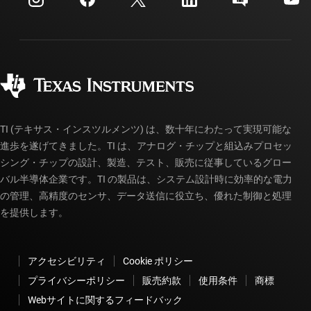
投資家向け情報
配送、お支払い、および税金
パッケージ
製造
ご注文に関する FAQ
品質と信頼性
コーポレート・シティズンシップ
販売特約店
myTI アカウントの FAQ
TI (テキサス・インスツルメンツ) は、数十年にわたって実現可能な
進歩を遂げてきました。TI は、アナログ・チップと組込みプロセッ
シング・チップの設計、製造、テスト、販売に従事しているグロー
バル半導体企業です。TI の製品は、システム設計時に効率的な電力
の管理、高精度のセンサ、データ送信に役立ち、優れた制御と処理
を提供します。
アクセシビリティ
Cookie ポリシー
プライバシーポリシー
販売約款
使用条件
商標
Webサイトに関するフィードバック