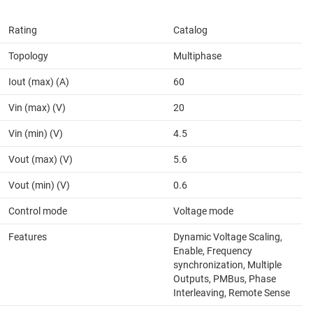
Rating
Catalog
Topology
Multiphase
Iout (max) (A)
60
Vin (max) (V)
20
Vin (min) (V)
4.5
Vout (max) (V)
5.6
Vout (min) (V)
0.6
Control mode
Voltage mode
Features
Dynamic Voltage Scaling,
Enable, Frequency
synchronization, Multiple
Outputs, PMBus, Phase
Interleaving, Remote Sense