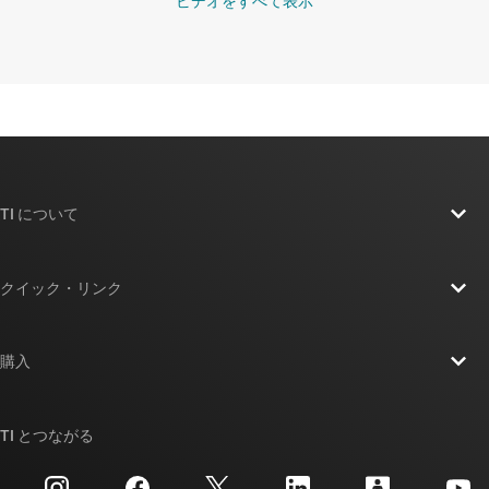
ビデオをすべて表示
TI について
TI の概要
クイック・リンク
採用情報
お問い合わせ
ニュース
購入
TI E2E™ 設計サポート・フォーラム
ストーリー | チップ開発の舞台裏
TI API スイート
クロスリファレンス検索
TI とつながる
イベント
myTI 法人アカウント
カスタマー・サポート・センター