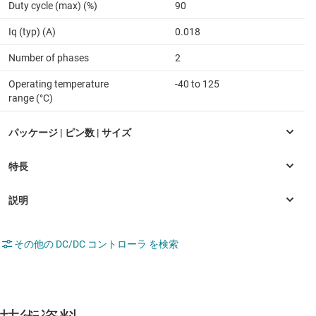
Duty cycle (max) (%)
90
Iq (typ) (A)
0.018
Number of phases
2
Operating temperature
-40 to 125
range (°C)
その他の DC/DC コントローラ を検索