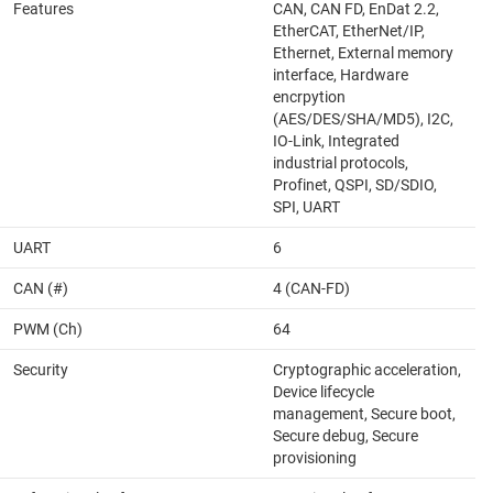
Features
CAN, CAN FD, EnDat 2.2,
EtherCAT, EtherNet/IP,
Ethernet, External memory
interface, Hardware
encrpytion
(AES/DES/SHA/MD5), I2C,
IO-Link, Integrated
industrial protocols,
Profinet, QSPI, SD/SDIO,
SPI, UART
UART
6
CAN (#)
4 (CAN-FD)
PWM (Ch)
64
Security
Cryptographic acceleration,
Device lifecycle
management, Secure boot,
Secure debug, Secure
provisioning