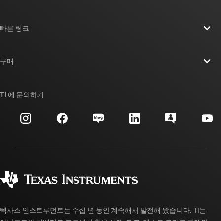
TI 기업 정보 개요
빠른 링크
채용
연락처
뉴스룸
구매
TI E2E™ 설계 지원 포럼
우리의 이야기 | 칩을 만드는 사람들
TI API 제품군
대체품 검색
TI 에 문의하기
이벤트
myTI 회사 계정
고객 지원 센터
투자 관계
배송, 결제 및 세금
패키징
제조
주문 FAQ
품질 및 안정성
사회 공헌
공인 유통업체
myTI 계정 FAQ
텍사스 인스트루먼트는 수십 년 동안 계속해서 발전해 왔습니다. TI는