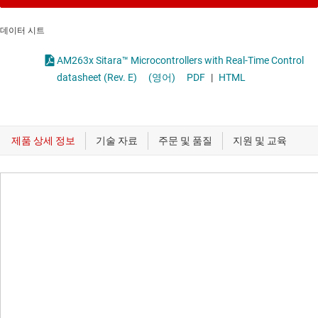
데이터 시트
AM263x Sitara™ Microcontrollers with Real-Time Control
datasheet (Rev. E)
(영어)
PDF
|
HTML