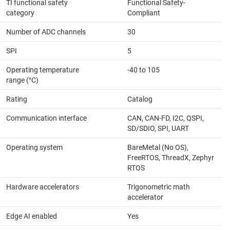
TI functional safety
Functional Safety-
category
Compliant
Number of ADC channels
30
SPI
5
Operating temperature
-40 to 105
range (°C)
Rating
Catalog
Communication interface
CAN, CAN-FD, I2C, QSPI,
SD/SDIO, SPI, UART
Operating system
BareMetal (No OS),
FreeRTOS, ThreadX, Zephyr
RTOS
Hardware accelerators
Trigonometric math
accelerator
Edge AI enabled
Yes