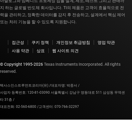
아날로그와 임베디드 프로세싱 칩을 설계, 제조, 테스트 그리고 판매까
지 하는 글로벌 반도체 회사입니다. TI의 제품은 고객이 효율적으로 전
력을 관리하고, 정확한 데이터를 감지 후 전송하고, 설계에서 핵심 제어
또는 처리 기능을 할 수 있도록 지원합니다.
접근성
쿠키 정책
개인정보 취급방침
영업 약관
사용 약관
상표
웹 사이트 의견
© Copyright 1995-
2026
Texas Instruments Incorporated. All rights
reserved.
텍사스인스트루먼트코리아(유) /
대표자명: 박중서 /
사업자 등록번호: 120-81-03090 서울특별시 강남구 영동대로 511 삼성동 무역센
타 31층 /
대표전화: 02-560-6800 /
고객센터: 070-766-32297