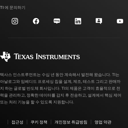
우리의 이야기 | 칩을 만드는 사람들
TI API 제품군
대체품 검색
TI 에 문의하기
이벤트
myTI 회사 계정
고객 지원 센터
투자 관계
배송, 결제 및 세금
패키징
제조
주문 FAQ
품질 및 안정성
사회 공헌
공인 유통업체
myTI 계정 FAQ
텍사스 인스트루먼트는 수십 년 동안 계속해서 발전해 왔습니다. TI는
아날로그와 임베디드 프로세싱 칩을 설계, 제조, 테스트 그리고 판매까
지 하는 글로벌 반도체 회사입니다. TI의 제품은 고객이 효율적으로 전
력을 관리하고, 정확한 데이터를 감지 후 전송하고, 설계에서 핵심 제어
또는 처리 기능을 할 수 있도록 지원합니다.
접근성
쿠키 정책
개인정보 취급방침
영업 약관