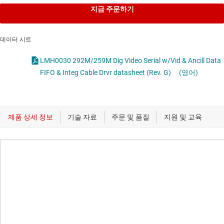
지금 주문하기
데이터 시트
LMH0030 292M/259M Dig Video Serial w/Vid & Ancill Data
FIFO & Integ Cable Drvr datasheet (Rev. G)
(영어)