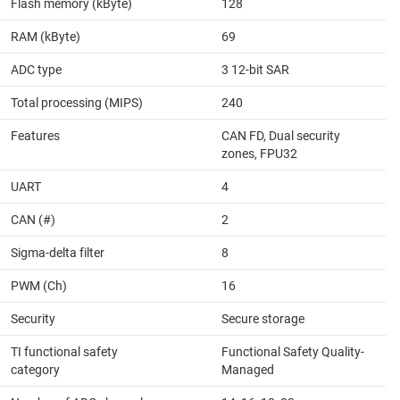
Flash memory (kByte)
128
RAM (kByte)
69
ADC type
3 12-bit SAR
Total processing (MIPS)
240
Features
CAN FD, Dual security
zones, FPU32
UART
4
CAN (#)
2
Sigma-delta filter
8
PWM (Ch)
16
Security
Secure storage
TI functional safety
Functional Safety Quality-
category
Managed