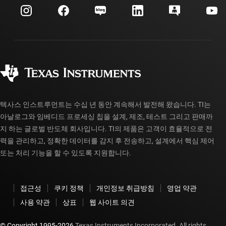
고객 지원 센터
투자 관계
배송, 결제 및 세금
패키징
제조
주문 FAQ
품질 및 안정성
사회 공헌
공인 유통업체
myTI 계정 FAQ
텍사스 인스트루먼트는 수십 년 동안 계속해서 발전해 왔습니다. TI는
아날로그와 임베디드 프로세싱 칩을 설계, 제조, 테스트 그리고 판매까
지 하는 글로벌 반도체 회사입니다. TI의 제품은 고객이 효율적으로 전
력을 관리하고, 정확한 데이터를 감지 후 전송하고, 설계에서 핵심 제어
또는 처리 기능을 할 수 있도록 지원합니다.
접근성
쿠키 정책
개인정보 취급방침
영업 약관
사용 약관
상표
웹 사이트 의견
© Copyright 1995-
2026
Texas Instruments Incorporated. All rights