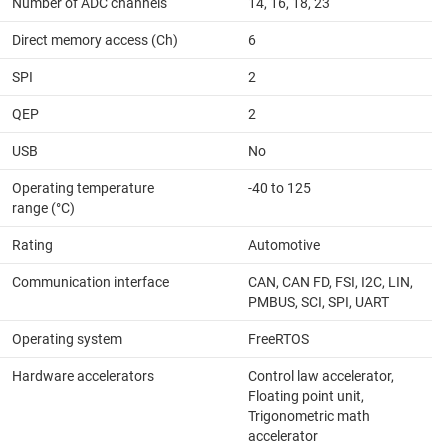
Number of ADC channels
14, 16, 18, 23
Direct memory access (Ch)
6
SPI
2
QEP
2
USB
No
Operating temperature
-40 to 125
range (°C)
Rating
Automotive
Communication interface
CAN, CAN FD, FSI, I2C, LIN,
PMBUS, SCI, SPI, UART
Operating system
FreeRTOS
Hardware accelerators
Control law accelerator,
Floating point unit,
Trigonometric math
accelerator