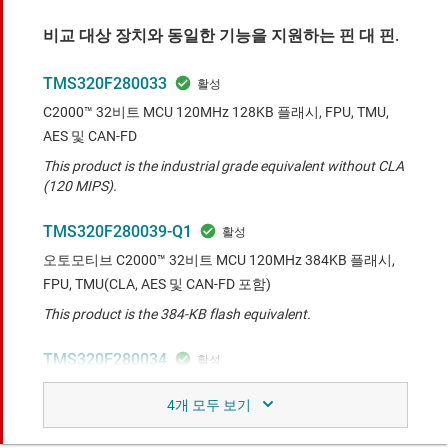
비교 대상 장치와 동일한 기능을 지원하는 핀 대 핀.
TMS320F280033
C2000™ 32비트 MCU 120MHz 128KB 플래시, FPU, TMU,
AES 및 CAN-FD
This product is the industrial grade equivalent without CLA
(120 MIPS).
TMS320F280039-Q1
오토모티브 C2000™ 32비트 MCU 120MHz 384KB 플래시,
FPU, TMU(CLA, AES 및 CAN-FD 포함)
This product is the 384-KB flash equivalent.
TMS320F280034
C2000™ 32비트 MCU 120MHz 128KB 플래시, FPU,
TMU(CLA, AES 및 CAN-FD 포함)
This product is the industrial grade equivalent.