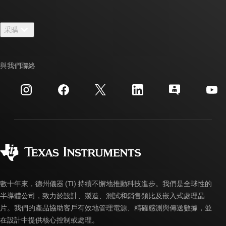
人才招募
聯絡我們
新聞室
采購
TI E2E™ 設計支援論壇
我們的故事 | 晶片幕後
TI API 套件
交互參考搜索
與我們聯絡
活動
myTI 公司帳戶
客戶支援中心
投資人關系
運送、付款與稅金
封裝
製造
訂購 FAQ
品質與可靠性
企業公民
授權經銷商
myTI 帳戶常見問題解答
數十年來，德州儀器 (TI) 持續不懈地推動科技進步。我們是全球性的
半導體公司，致力於設計、製造、測試和銷售類比及嵌入式處理晶
片。我們的產品協助客戶有效地管理電源、精確感測與傳送數據，並
在設計中提供核心控制或處理。