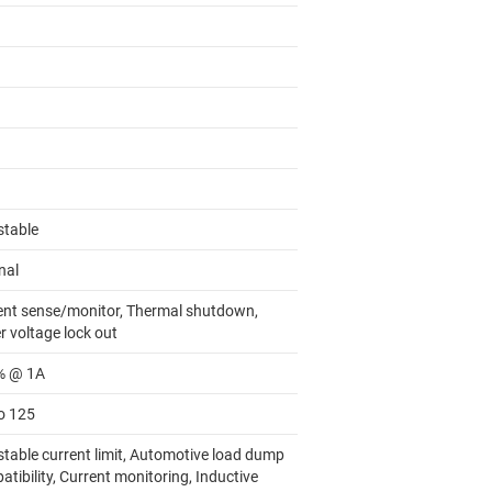
stable
nal
ent sense/monitor, Thermal shutdown,
r voltage lock out
% @ 1A
to 125
stable current limit, Automotive load dump
tibility, Current monitoring, Inductive