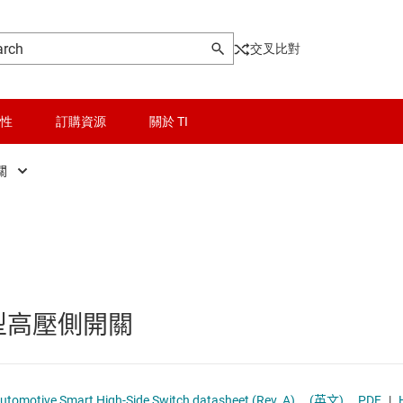
交叉比對
性
訂購資源
關於 TI
關
晶粒與晶圓服務
智慧型 eFuse 高壓側開關
Other power management
無線連線
高壓側開關
乙太網路供電 (PoE) IC
被動和離散
高壓側開關控制器
低壓側開關
慧型高壓側開關
邏輯和電壓轉換
功率級
器電源和驅動器
隔離
固態繼電器
TPS2HC08-Q1 9.5mΩ Dual-Channel Automotive Smart High-Side Switch datasheet (Rev. A)
(英文)
PDF
|