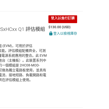
登入以進行訂購
$130.00 (USD)
PSxHCxx Q1 評估模組
登入以檢視庫存
模組 (EVM)，可用於評估
能和性能。評估模組配備齊全，可測
各種電源系統應用的整合。此 EVM
地台（主機板）。此裝置系列中
模組是 2HC08-MOD-
的設計可做為獨立電路板使用，並具有
電流、接地短路、負載開路和電
供在評估模組上使用。