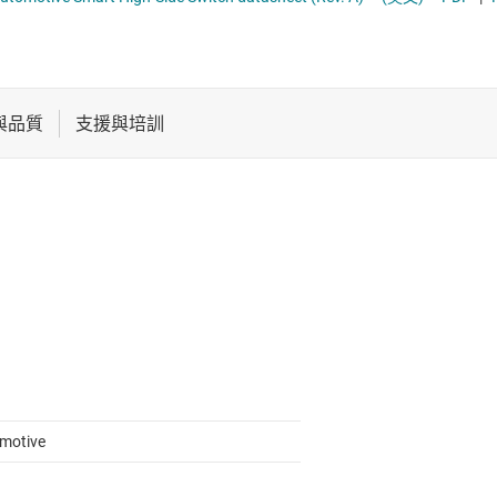
電池管理 IC
多通道 IC (PMIC)
電源管理
序列器
音訊、觸覺和壓電
馬達驅動器
motive