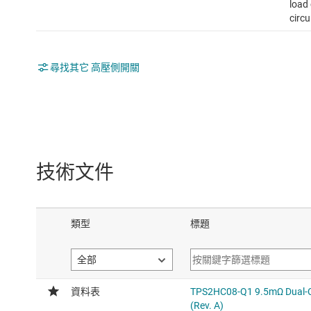
load 
circ
尋找其它 高壓側開關
技術文件