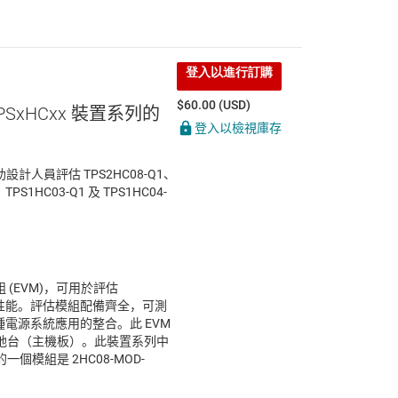
登入以進行訂購
$60.00 (USD)
TPSxHCxx 裝置系列的
登入以檢視庫存
助設計人員評估 TPS2HC08-Q1、
TPS1HC03-Q1 及 TPS1HC04-
模組 (EVM)，可用於評估
能和性能。評估模組配備齊全，可測
各種電源系統應用的整合。此 EVM
地台（主機板）。此裝置系列中
模組是 2HC08-MOD-