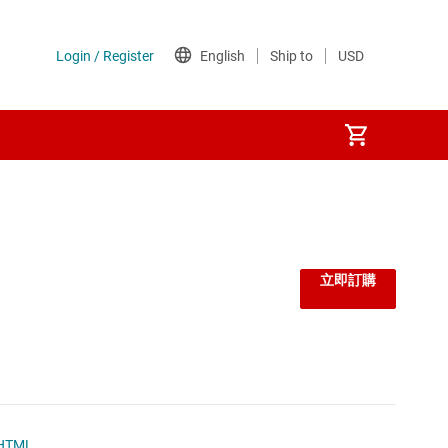
監控器和重設 IC
線性與低壓差 (LDO) 穩壓器
立即訂購
負載開關
閘極驅動器
電壓參考
HTML