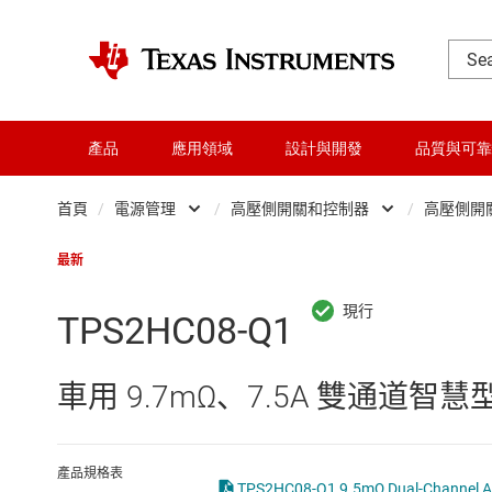
產品
應用領域
設計與開發
品質與可靠
首頁
/
電源管理
/
高壓側開關和控制器
/
高壓側開
DLP 產品
AC/DC 切換穩壓器
最新
交換器與多工器
DC/DC 切換穩壓器
TPS2HC08-Q1
介面
DC/DC 電源模組
車用 9.7mΩ、7.5A 雙通道智
射頻 (RF) 與微波
DDR 記憶體電源 IC
微控制器 (MCU) 與處理器
LCD 及 OLED 顯示
產品規格表