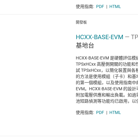
使用指南:
PDF
|
HTML
開發板
HCXX-BASE-EVM
— T
基地台
HCXX-BASE-EVM 是硬體評估
TPSxHCxx 高壓側開關的功
試 TPSxHCxx，以簡化裝置與
的方法是使用模組（子卡）和基
的第一個模組，以及使用指南中的一個
EVM。HCXX-BASE-EVM 
附加電壓供應和輸出負載。如過
池短路偵測等功能均已啟用，以
使用指南:
PDF
|
HTML