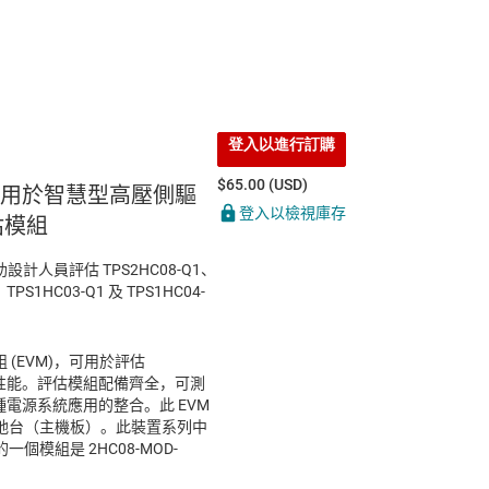
登入以進行訂購
$65.00 (USD)
適用於智慧型高壓側驅
登入以檢視庫存
評估模組
助設計人員評估 TPS2HC08-Q1、
TPS1HC03-Q1 及 TPS1HC04-
模組 (EVM)，可用於評估
能和性能。評估模組配備齊全，可測
各種電源系統應用的整合。此 EVM
地台（主機板）。此裝置系列中
模組是 2HC08-MOD-