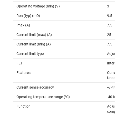
Operating voltage (min) (V)
3
Ron (typ) (mΩ)
9.5
Imax (A)
7.5
Current limit (max) (A)
25
Current limit (min) (A)
7.5
Current limit type
Adju
FET
Inter
Features
Curr
Unde
Current sense accuracy
+/-4
Operating temperature range (°C)
-40 
Function
Adju
compa