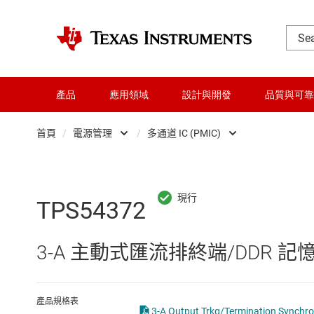
產品
應用領域
設計與開發
品質與可靠
首頁
/
電源管理
/
多通道 IC (PMIC)
DLP 產品
AC/DC 切換穩壓器
交換器與多工器
DC/DC 切換穩壓器
TPS54372
介面
DC/DC 電源模組
3-A 主動式匯流排終端/DDR 記憶
射頻 (RF) 與微波
DDR 記憶體電源 IC
微控制器 (MCU) 與處理器
LCD 及 OLED 顯示
產品規格表
3-A Output Trkg/Termination Synchr