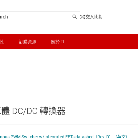
交叉比對
性
訂購資源
關於 TI
晶粒與晶圓服務
Other power management
無線連線
乙太網路供電 (PoE) IC
被動和離散
低壓側開關
體 DC/DC 轉換器
邏輯和電壓轉換
功率級
器電源和驅動器
隔離
固態繼電器
onous PWM Switcher w/Integrated FETs datasheet (Rev. D)
(英文)