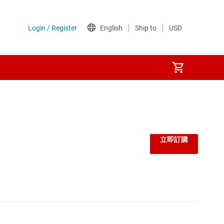
監控器和重設 IC
線性與低壓差 (LDO) 穩壓器
立即訂購
負載開關
閘極驅動器
電壓參考