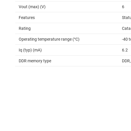
Vout (max) (V)
6
Features
Stat
Rating
Cata
Operating temperature range (°C)
-40 t
Iq (typ) (mA)
6.2
DDR memory type
DDR,