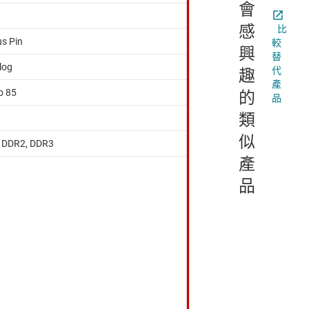
會
感
比
us Pin
較
興
替
log
代
趣
產
o 85
的
品
類
似
 DDR2, DDR3
產
品
功能相同，但
置不同。