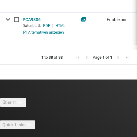
PCA9306
Enable pin
Datenblatt:
PDF
|
HTML
Alternativen anzeigen
1
to
38
of
38
Page
1
of
1
Über TI
Über TI – Überblick
Quick-Links
Stellenangebote