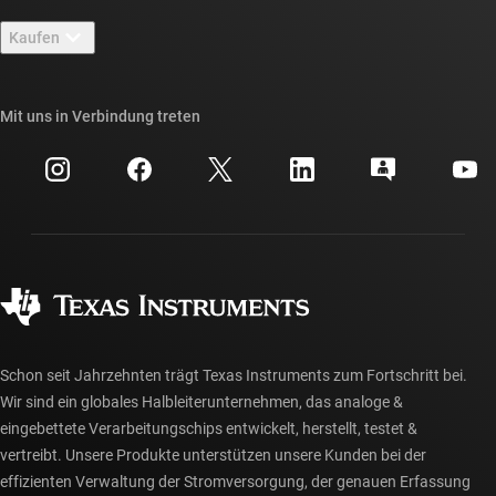
Kontakt
Newsroom
Kaufen
TI E2E™-Design-Support-Foren
Unsere Geschichten | Hinter dem Chip
API-Suiten von TI
Querverweis-Suche
Mit uns in Verbindung treten
Veranstaltungen
myTI-Firmenkonto
Kundensupportzentrum
Investorenbeziehungen
Versand, Zahlung und Steuern
Gehäuse
Fertigung
Häufig gestellte Fragen zu Bestellungen
Qualität & Zuverlässigkeit
Gesellschaftliches Engagement
Autorisierte Händler
myTI-Konto FAQs
Schon seit Jahrzehnten trägt Texas Instruments zum Fortschritt bei.
Wir sind ein globales Halbleiterunternehmen, das analoge &
eingebettete Verarbeitungschips entwickelt, herstellt, testet &
vertreibt. Unsere Produkte unterstützen unsere Kunden bei der
effizienten Verwaltung der Stromversorgung, der genauen Erfassung