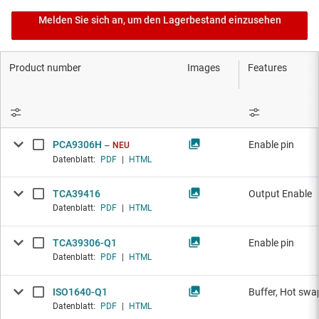
Melden Sie sich an, um den Lagerbestand einzusehen
Product number
Images
Features
PCA9306H
Enable pin
NEU
Datenblatt:
PDF
|
HTML
TCA39416
Output Enable
Datenblatt:
PDF
|
HTML
TCA39306-Q1
Enable pin
Datenblatt:
PDF
|
HTML
ISO1640-Q1
Buffer, Hot swap
Datenblatt:
PDF
|
HTML