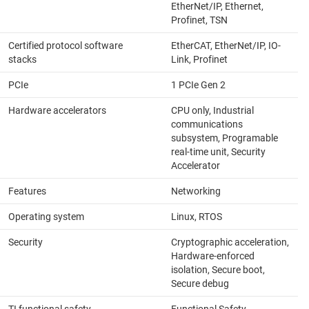
EtherNet/IP, Ethernet,
Profinet, TSN
Certified protocol software
EtherCAT, EtherNet/IP, IO-
stacks
Link, Profinet
PCIe
1 PCIe Gen 2
Hardware accelerators
CPU only, Industrial
communications
subsystem, Programable
real-time unit, Security
Accelerator
Features
Networking
Operating system
Linux, RTOS
Security
Cryptographic acceleration,
Hardware-enforced
isolation, Secure boot,
Secure debug
TI functional safety
Functional Safety-