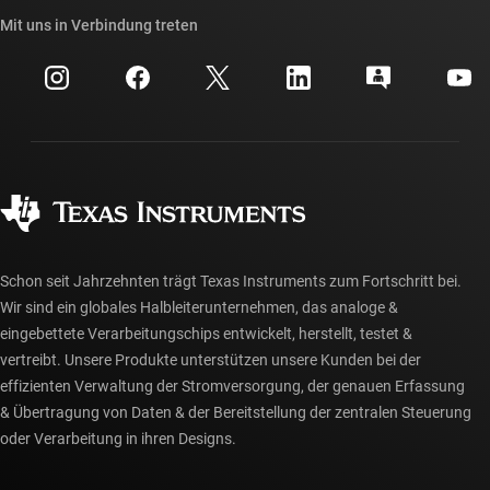
API-Suiten von TI
Querverweis-Suche
Mit uns in Verbindung treten
Veranstaltungen
myTI-Firmenkonto
Kundensupportzentrum
Investorenbeziehungen
Versand, Zahlung und Steuern
Gehäuse
Fertigung
Häufig gestellte Fragen zu Bestellungen
Qualität & Zuverlässigkeit
Gesellschaftliches Engagement
Autorisierte Händler
myTI-Konto FAQs
Schon seit Jahrzehnten trägt Texas Instruments zum Fortschritt bei.
Wir sind ein globales Halbleiterunternehmen, das analoge &
eingebettete Verarbeitungschips entwickelt, herstellt, testet &
vertreibt. Unsere Produkte unterstützen unsere Kunden bei der
effizienten Verwaltung der Stromversorgung, der genauen Erfassung
& Übertragung von Daten & der Bereitstellung der zentralen Steuerung
oder Verarbeitung in ihren Designs.