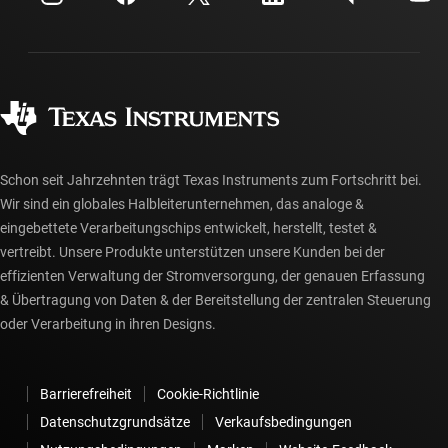
Investorenbeziehungen
Versand, Zahlung und Steuern
Gehäuse
Fertigung
Häufig gestellte Fragen zu Bestellungen
Qualität & Zuverlässigkeit
Gesellschaftliches Engagement
Autorisierte Händler
myTI-Konto FAQs
Schon seit Jahrzehnten trägt Texas Instruments zum Fortschritt bei.
Wir sind ein globales Halbleiterunternehmen, das analoge &
eingebettete Verarbeitungschips entwickelt, herstellt, testet &
vertreibt. Unsere Produkte unterstützen unsere Kunden bei der
effizienten Verwaltung der Stromversorgung, der genauen Erfassung
& Übertragung von Daten & der Bereitstellung der zentralen Steuerung
oder Verarbeitung in ihren Designs.
Barrierefreiheit
Cookie-Richtlinie
Datenschutzgrundsätze
Verkaufsbedingungen