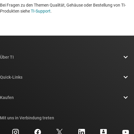
Bei Fragen zu den Themen Qualität, Gehäuse oder Bestellung von TI-
Produkten siehe
TI-Support
. ​​​​​​​​​​​​​​
Über TI
Über TI – Überblick
Quick-Links
Stellenangebote
Kontakt
Newsroom
Kaufen
TI E2E™-Design-Support-Foren
Unsere Geschichten | Hinter dem Chip
API-Suiten von TI
Querverweis-Suche
Mit uns in Verbindung treten
Veranstaltungen
myTI-Firmenkonto
Kundensupportzentrum