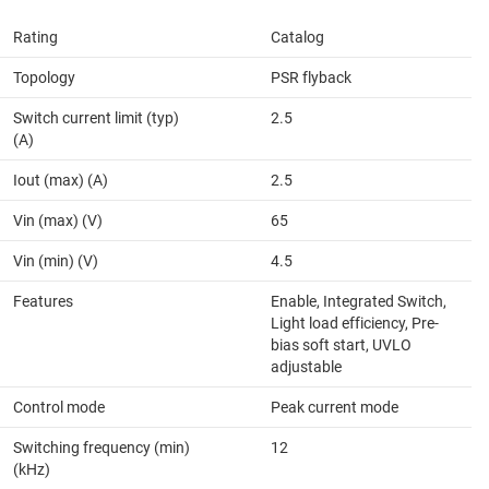
Rating
Catalog
Topology
PSR flyback
Switch current limit (typ)
2.5
(A)
Iout (max) (A)
2.5
Vin (max) (V)
65
Vin (min) (V)
4.5
Features
Enable, Integrated Switch,
Light load efficiency, Pre-
bias soft start, UVLO
adjustable
Control mode
Peak current mode
Switching frequency (min)
12
(kHz)