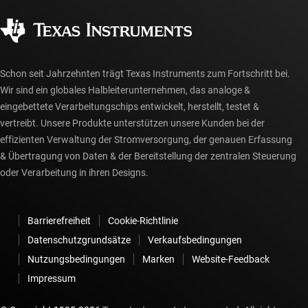
Qualität & Zuverlässigkeit
Gesellschaftliches Engagement
Autorisierte Händler
myTI-Konto FAQs
Schon seit Jahrzehnten trägt Texas Instruments zum Fortschritt bei.
Wir sind ein globales Halbleiterunternehmen, das analoge &
eingebettete Verarbeitungschips entwickelt, herstellt, testet &
vertreibt. Unsere Produkte unterstützen unsere Kunden bei der
effizienten Verwaltung der Stromversorgung, der genauen Erfassung
& Übertragung von Daten & der Bereitstellung der zentralen Steuerung
oder Verarbeitung in ihren Designs.
Barrierefreiheit
Cookie-Richtlinie
Datenschutzgrundsätze
Verkaufsbedingungen
Nutzungsbedingungen
Marken
Website-Feedback
Impressum