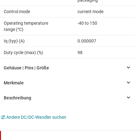
packaging
Control mode
current mode
Operating temperature
-40 to 150
range (°C)
Iq (typ) (A)
0.000007
Duty cycle (max) (%)
98
Andere DC/DC-Wandler suchen