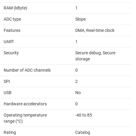
RAM (kByte)
1
ADC type
Slope
Features
DMA, Real-time clock
UART
1
Security
Secure debug, Secure
storage
Number of ADC channels
0
SPI
2
USB
No
Hardware accelerators
0
Operating temperature
-40 to 85
range (°C)
Rating
Catalog