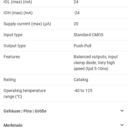
IOL (max) (mA)
24
IOH (max) (mA)
-24
Supply current (max) (µA)
20
Input type
Standard CMOS
Output type
Push-Pull
Features
Balanced outputs, Input
clamp diode, Very high
speed (tpd 5-10ns)
Rating
Catalog
Operating temperature
-40 to 125
range (°C)