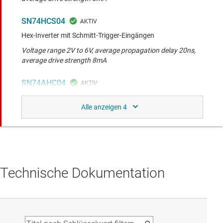
SN74HCS04
Hex-Inverter mit Schmitt-Trigger-Eingängen
Voltage range 2V to 6V, average propagation delay 20ns,
average drive strength 8mA
SN74AHC04
6-Kanal-Inverter, 2 V bis 5,5 V
Voltage range 2V to 5.5V, average propagation delay 12ns,
average drive strength 9mA
Ähnliche Funktionalität wie der verglichene
Technische Dokumentation
Baustein.
SN74HCS14
Hex-Inverter mit Schmitt-Trigger-Eingängen
Voltage range 2V to 6V, average propagation delay 20ns,