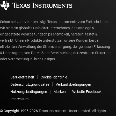
Gesellschaftliches Engagement
Autorisierte Händler
myTI-Konto FAQs
Schon seit Jahrzehnten trägt Texas Instruments zum Fortschritt bei.
Wir sind ein globales Halbleiterunternehmen, das analoge &
eingebettete Verarbeitungschips entwickelt, herstellt, testet &
vertreibt. Unsere Produkte unterstützen unsere Kunden bei der
effizienten Verwaltung der Stromversorgung, der genauen Erfassung
& Übertragung von Daten & der Bereitstellung der zentralen Steuerung
oder Verarbeitung in ihren Designs.
Barrierefreiheit
Cookie-Richtlinie
Datenschutzgrundsätze
Verkaufsbedingungen
Nutzungsbedingungen
Marken
Website-Feedback
Impressum
© Copyright 1995-
2026
Texas Instruments Incorporated. All rights