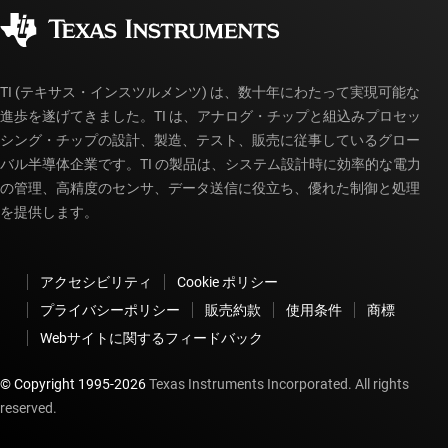
コーポレート・シティズンシップ
販売特約店
myTI アカウントの FAQ
TI (テキサス・インスツルメンツ) は、数十年にわたって実現可能な
進歩を遂げてきました。TI は、アナログ・チップと組込みプロセッ
シング・チップの設計、製造、テスト、販売に従事しているグロー
バル半導体企業です。TI の製品は、システム設計時に効率的な電力
の管理、高精度のセンサ、データ送信に役立ち、優れた制御と処理
を提供します。
アクセシビリティ
Cookie ポリシー
プライバシーポリシー
販売約款
使用条件
商標
Webサイトに関するフィードバック
© Copyright 1995-
2026
Texas Instruments Incorporated. All rights
reserved.