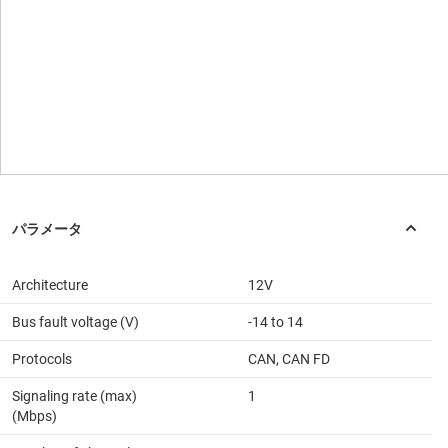
Architecture
12V
Bus fault voltage (V)
-14 to 14
Protocols
CAN, CAN FD
Signaling rate (max)
1
(Mbps)