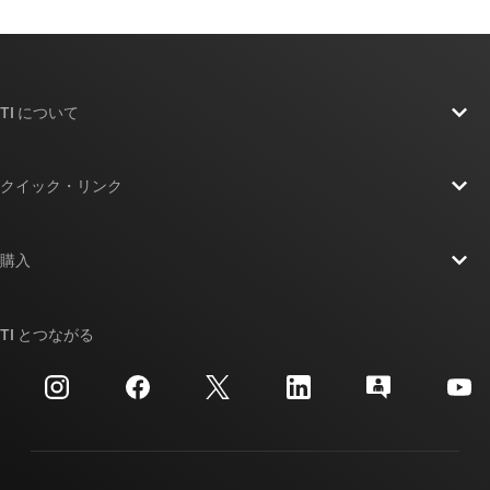
TI について
TI の概要
クイック・リンク
採用情報
お問い合わせ
ニュース
購入
TI E2E™ 設計サポート・フォーラム
ストーリー | チップ開発の舞台裏
TI API スイート
クロスリファレンス検索
TI とつながる
イベント
myTI 法人アカウント
カスタマー・サポート・センター
投資家向け情報
配送、お支払い、および税金
パッケージ
製造
ご注文に関する FAQ
品質と信頼性