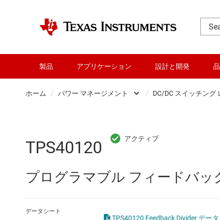
製品
アプリケーション
設計と開発
品
ホーム
/
パワー マネージメント
/
DC/DC スイッチング
DLP 製品
AC/
RF とマイクロ波
DC/
TPS40120
アンプ
DC/
プログラマブル フィードバッ
インターフェイス
DDR
オーディオ、ハプティクス、および
LCD
データシート
TPS40120 Feedback Divider データ