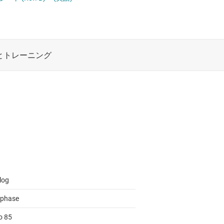
 ドライバ
ロジックと電圧変換
ET
ワイヤレス コネクティビティ
受動 (パッシブ) とディスクリート
絶縁
log
iphase
o 85