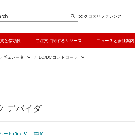
クロスリファレンス
質と信頼性
ご注文に関するリソース
ニュースと会社案内
 レギュレータ
/
DC/DC コントローラ
DC スイッチング レギュレータ
データ コンバータ
DC/DC コントローラ
DC スイッチング レギュレータ
バッテリ管理 IC
DC/DC コンバータ
DC パワー モジュール
パワー マネージメント
ク デバイダ
 メモリ向け電源 IC
マイコン (MCU) / プロセッサ
ピエゾ
/OLED ディスプレイ向けの電源とドライバ
モータ ドライバ
シート (Rev. B)
(英語)