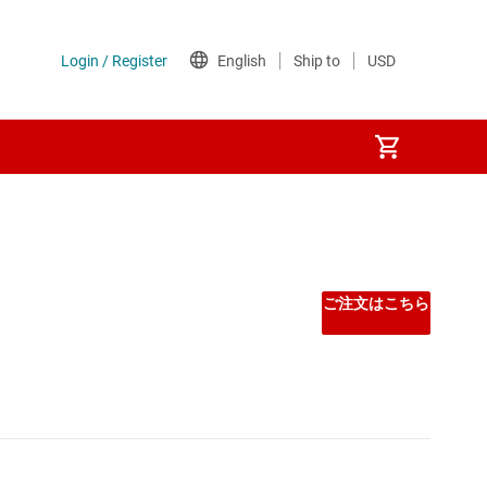
Other power management
PoE (パワー オーバー イーサネット) IC
ご注文はこちら
ゲート ドライバ
シーケンサ
スーパーバイザとリセット IC