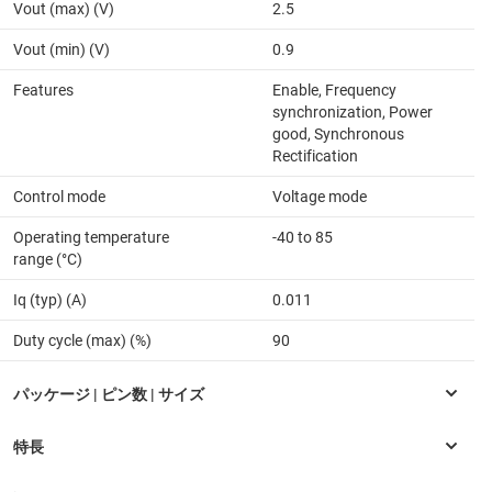
Vout (max) (V)
2.5
Vout (min) (V)
0.9
Features
Enable, Frequency
synchronization, Power
good, Synchronous
Rectification
Control mode
Voltage mode
Operating temperature
-40 to 85
range (°C)
Iq (typ) (A)
0.011
Duty cycle (max) (%)
90