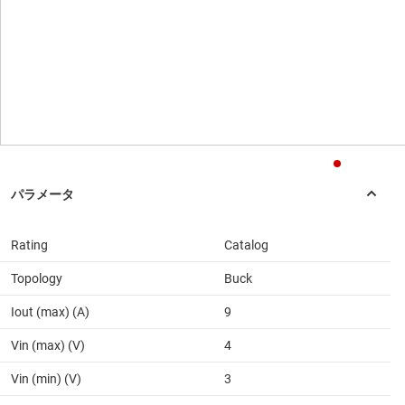
Rating
Catalog
Topology
Buck
Iout (max) (A)
9
Vin (max) (V)
4
Vin (min) (V)
3