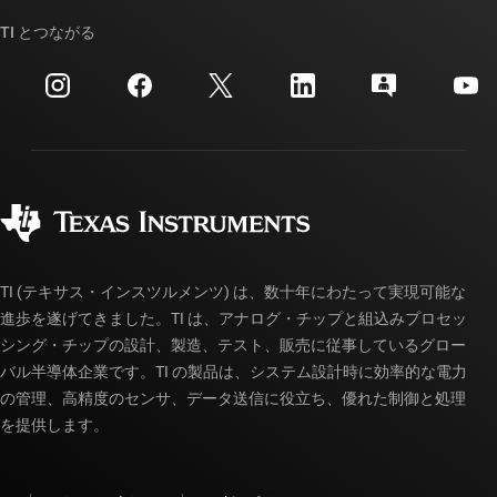
TI API スイート
クロスリファレンス検索
TI とつながる
イベント
myTI 法人アカウント
カスタマー・サポート・センター
投資家向け情報
配送、お支払い、および税金
パッケージ
製造
ご注文に関する FAQ
品質と信頼性
コーポレート・シティズンシップ
販売特約店
myTI アカウントの FAQ
TI (テキサス・インスツルメンツ) は、数十年にわたって実現可能な
進歩を遂げてきました。TI は、アナログ・チップと組込みプロセッ
シング・チップの設計、製造、テスト、販売に従事しているグロー
バル半導体企業です。TI の製品は、システム設計時に効率的な電力
の管理、高精度のセンサ、データ送信に役立ち、優れた制御と処理
を提供します。