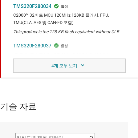
TMS320F280034
C2000™ 32비트 MCU 120MHz 128KB 플래시, FPU,
TMU(CLA, AES 및 CAN-FD 포함)
This product is the 128-KB flash equivalent without CLB.
TMS320F280037
C2000™ 32비트 MCU 120MHz 256KB 플래시, FPU,
TMU(CLA, AES 및 CAN-FD 포함)
This product is the equivalent without CLB.
TMS320F280037C-Q1
오토모티브 C2000™ 32비트 MCU 120MHz 256kB 플래시,
FPU, TMU와 CLA, CLB, AES 및 CAN-FD
기술 자료
This product is the automotive grade equivalent.