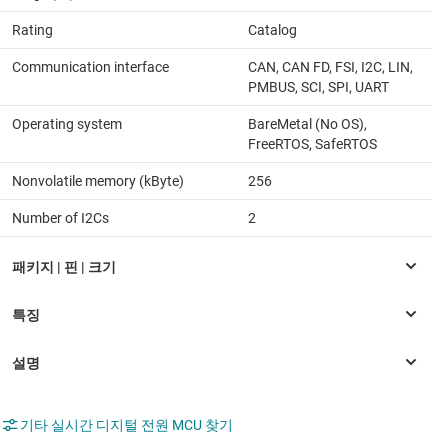
Rating
Catalog
Communication interface
CAN, CAN FD, FSI, I2C, LIN,
PMBUS, SCI, SPI, UART
Operating system
BareMetal (No OS),
FreeRTOS, SafeRTOS
Nonvolatile memory (kByte)
256
Number of I2Cs
2
기타 실시간 디지털 전원 MCU 찾기