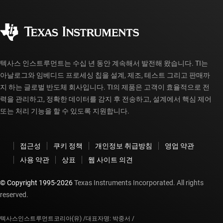
주문 FAQ
품질 및 안정성
사회 공헌
공인 유통업체
myTI 계정 FAQ
텍사스 인스트루먼트는 수십 년 동안 계속해서 발전해 왔습니다. TI는
아날로그와 임베디드 프로세싱 칩을 설계, 제조, 테스트 그리고 판매까
지 하는 글로벌 반도체 회사입니다. TI의 제품은 고객이 효율적으로 전
력을 관리하고, 정확한 데이터를 감지 후 전송하고, 설계에서 핵심 제어
또는 처리 기능을 할 수 있도록 지원합니다.
접근성
쿠키 정책
개인정보 취급방침
영업 약관
사용 약관
상표
웹 사이트 의견
© Copyright 1995-
2026
Texas Instruments Incorporated. All rights
reserved.
텍사스인스트루먼트코리아(유) /
대표자명: 박중서 /