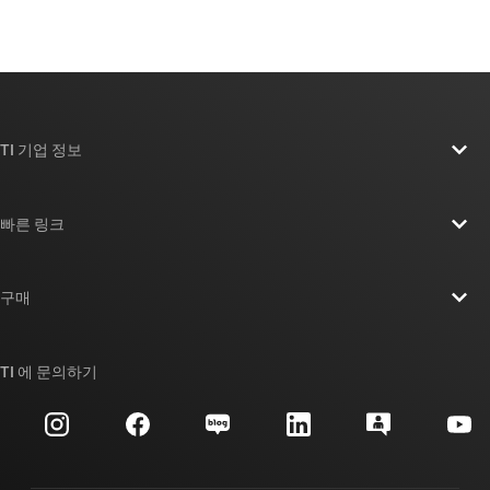
TI 기업 정보
TI 기업 정보 개요
빠른 링크
채용
연락처
뉴스룸
구매
TI E2E™ 설계 지원 포럼
우리의 이야기 | 칩을 만드는 사람들
TI API 제품군
대체품 검색
TI 에 문의하기
이벤트
myTI 회사 계정
고객 지원 센터
투자 관계
배송, 결제 및 세금
패키징
제조