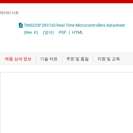
데이터 시트
TMS320F2837xS Real-Time Microcontrollers datasheet
(Rev. K)
(영어)
PDF
|
HTML