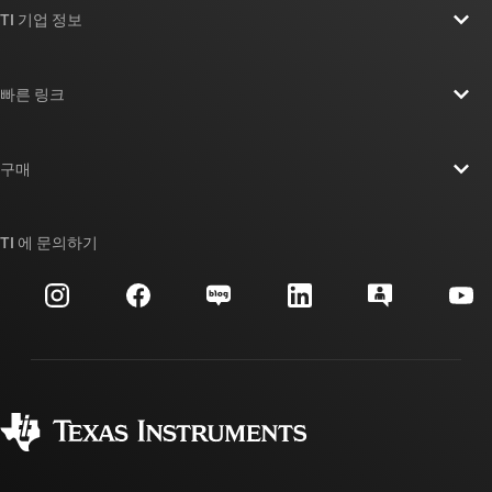
TI 기업 정보
TI 기업 정보 개요
빠른 링크
채용
연락처
뉴스룸
구매
TI E2E™ 설계 지원 포럼
우리의 이야기 | 칩을 만드는 사람들
TI API 제품군
대체품 검색
TI 에 문의하기
이벤트
myTI 회사 계정
고객 지원 센터
투자 관계
배송, 결제 및 세금
패키징
제조
주문 FAQ
품질 및 안정성
사회 공헌
공인 유통업체
myTI 계정 FAQ