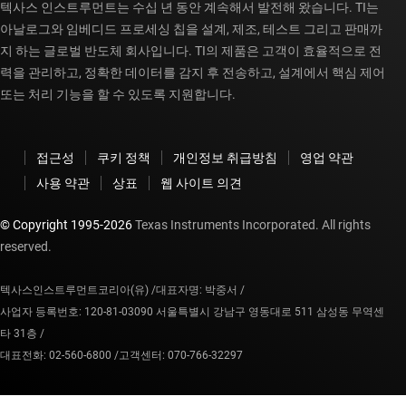
텍사스 인스트루먼트는 수십 년 동안 계속해서 발전해 왔습니다. TI는
아날로그와 임베디드 프로세싱 칩을 설계, 제조, 테스트 그리고 판매까
지 하는 글로벌 반도체 회사입니다. TI의 제품은 고객이 효율적으로 전
력을 관리하고, 정확한 데이터를 감지 후 전송하고, 설계에서 핵심 제어
또는 처리 기능을 할 수 있도록 지원합니다.
접근성
쿠키 정책
개인정보 취급방침
영업 약관
사용 약관
상표
웹 사이트 의견
© Copyright 1995-
2026
Texas Instruments Incorporated. All rights
reserved.
텍사스인스트루먼트코리아(유) /
대표자명: 박중서 /
사업자 등록번호: 120-81-03090 서울특별시 강남구 영동대로 511 삼성동 무역센
타 31층 /
대표전화: 02-560-6800 /
고객센터: 070-766-32297