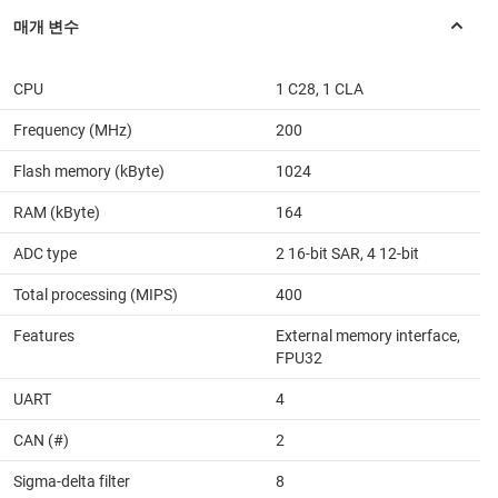
CPU
1 C28, 1 CLA
Frequency (MHz)
200
Flash memory (kByte)
1024
RAM (kByte)
164
ADC type
2 16-bit SAR, 4 12-bit
Total processing (MIPS)
400
Features
External memory interface,
FPU32
UART
4
CAN (#)
2
Sigma-delta filter
8