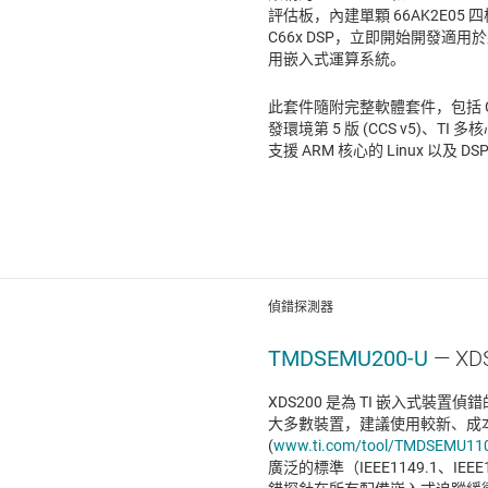
評估板，內建單顆 66AK2E05 四核心
C66x DSP，立即開始開發適
用嵌入式運算系統。
此套件隨附完整軟體套件，包括 Code 
發環境第 5 版 (CCS v5)、TI 
支援 ARM 核心的 Linux 以及 DSP 核
偵錯探測器
TMDSEMU200-U
— X
XDS200 是為 TI 嵌入式裝
大多數裝置，建議使用較新、成本較
(
www.ti.com/tool/TMDSEMU11
廣泛的標準（IEEE1149.1、IEEE