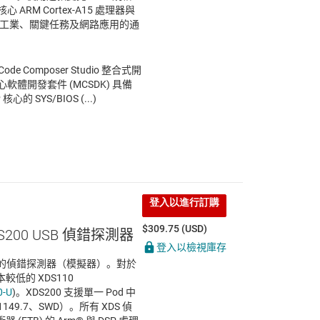
 ARM Cortex-A15 處理器與
用於工業、關鍵任務及網路應用的通
Composer Studio 整合式開
多核心軟體開發套件 (MCSDK) 具備
心的 SYS/BIOS (...)
登入以進行訂購
$309.75 (USD)
DS200 USB 偵錯探測器
登入以檢視庫存
置偵錯的偵錯探測器（模擬器）。對於
低的 XDS110
0-U
)。XDS200 支援單一 Pod 中
1149.7、SWD）。所有 XDS 偵