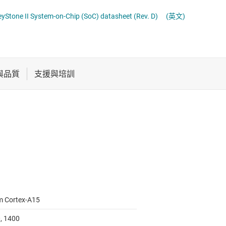
電池管理 IC
tone II System-on-Chip (SoC) datasheet (Rev. D)
(英文)
電源管理
音訊、觸覺和壓電
馬達驅動器
m Cortex-A15
, 1400