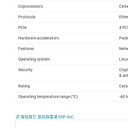
Coprocessors
C66x
Protocols
Ethe
PCIe
4 PC
Hardware accelerators
Packe
Features
Netw
Operating system
Linu
Security
Cryp
& ant
Rating
Cata
Operating temperature range (°C)
-40 
尋找其它 音訊與雷達 DSP SoC