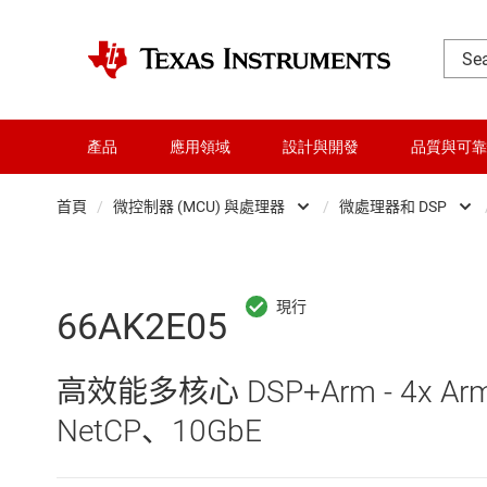
產品
應用領域
設計與開發
品質與可靠
首頁
/
微控制器 (MCU) 與處理器
/
微處理器和 DSP
DLP 產品
Microc
交換器與多工器
微處理
66AK2E05
介面
高效能多核心 DSP+Arm - 4x Ar
射頻 (RF) 與微波
NetCP、10GbE
微控制器 (MCU) 與處理器