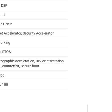
 DSP
rnet
Ie Gen 2
t Accelerator, Security Accelerator
orking
x, RTOS
tographic acceleration, Device attestation
i-counterfeit, Secure boot
log
to 100