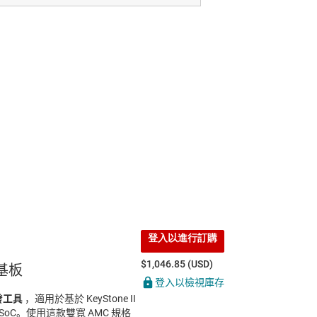
登入以進行訂購
$1,046.85 (USD)
發基板
登入以檢視庫存
發工具
，適用於基於 KeyStone II
xx SoC。使用這款雙寬 AMC 規格