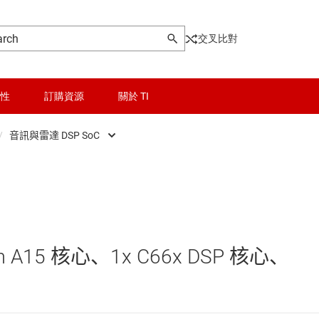
交叉比對
性
訂購資源
關於 TI
/
音訊與雷達 DSP SoC
ontrollers
晶粒與晶圓服務
多媒體與工業網路 SoC
器和 DSP
無線連線
汽車網路 SoC
被動和離散
汽車駕駛輔助 SoC
m A15 核心、1x C66x DSP 核心、
邏輯和電壓轉換
音訊與雷達 DSP SoC
隔離