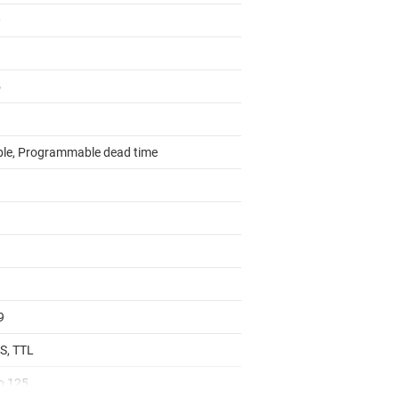
0
5
ble, Programmable dead time
9
, TTL
to 125