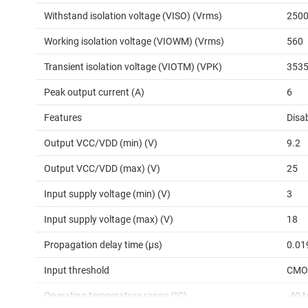
Withstand isolation voltage (VISO) (Vrms)
250
Working isolation voltage (VIOWM) (Vrms)
560
Transient isolation voltage (VIOTM) (VPK)
353
Peak output current (A)
6
Features
Disa
Output VCC/VDD (min) (V)
9.2
Output VCC/VDD (max) (V)
25
Input supply voltage (min) (V)
3
Input supply voltage (max) (V)
18
Propagation delay time (µs)
0.01
Input threshold
CMOS
Operating temperature range (°C)
-40 