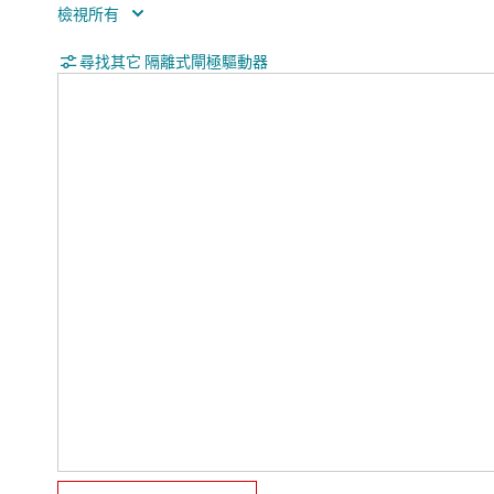
Rating
Cata
Rise time (ns)
尋找其它 隔離式閘極驅動器
6
Fall time (ns)
7
Undervoltage lockout (typ) (V)
8