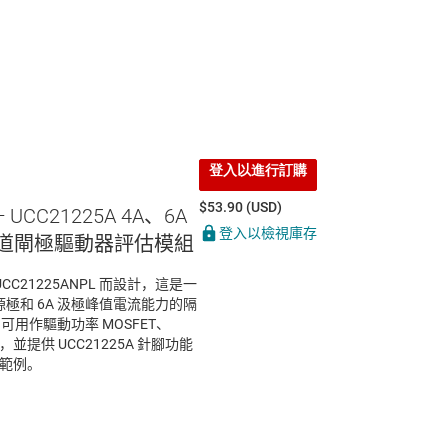
登入以進行訂購
$53.90 (USD)
— UCC21225A 4A、6A
登入以檢視庫存
雙通道閘極驅動器評估模組
 UCC21225ANPL 而設計，這是一
A 源極和 6A 汲極峰值電流能力的隔
可用作驅動功率 MOSFET、
設計，並提供 UCC21225A 針腳功能
置範例。