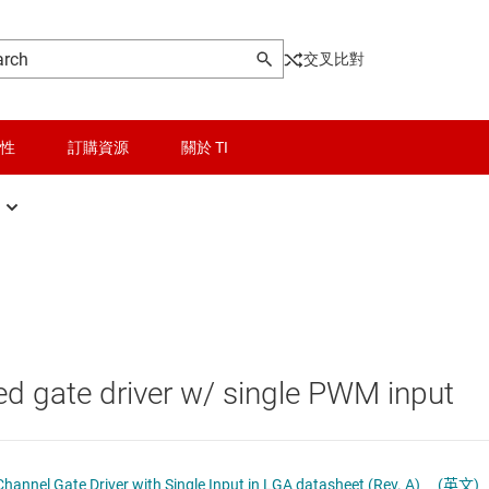
交叉比對
性
訂購資源
關於 TI
壓側驅動器
晶粒與晶圓服務
Other power management
橋式驅動器
無線連線
乙太網路供電 (PoE) IC
離式閘極驅動器
被動和離散
低壓側開關
ed gate driver w/ single PWM input
邏輯和電壓轉換
功率級
器電源和驅動器
隔離
固態繼電器
 Isolated Dual-Channel Gate Driver with Single Input in LGA datasheet (Rev. A)
(英文)