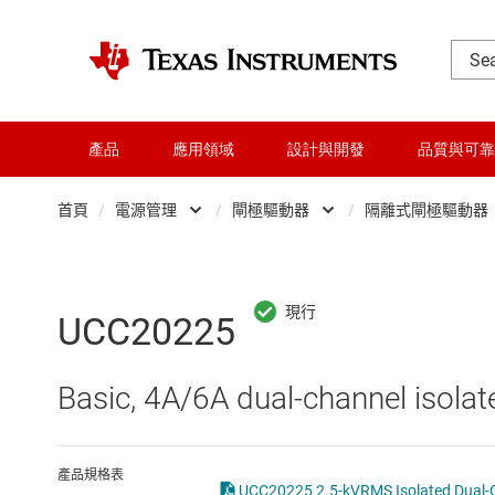
產品
應用領域
設計與開發
品質與可靠
首頁
/
電源管理
/
閘極驅動器
/
隔離式閘極驅動器
DLP 產品
AC/DC 切換穩壓器
低
交換器與多工器
DC/DC 切換穩壓器
半
UCC20225
介面
DC/DC 電源模組
隔
Basic, 4A/6A dual-channel isolat
射頻 (RF) 與微波
DDR 記憶體電源 IC
微控制器 (MCU) 與處理器
LCD 及 OLED 顯示
產品規格表
UCC20225 2.5-kVRMS