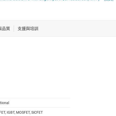
電池管理 IC
多通道 IC (PMIC)
電源管理
序列器
音訊、觸覺和壓電
馬達驅動器
tional
ET, IGBT, MOSFET, SiCFET