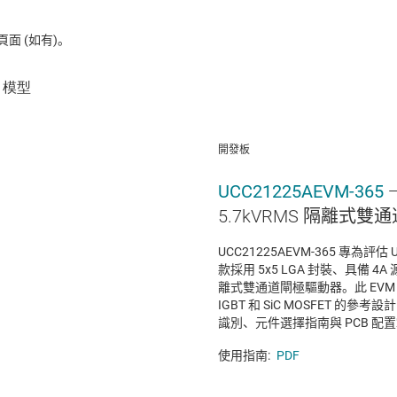
 (如有)。
開發板
UCC21225AEVM-365
5.7kVRMS 隔離式
UCC21225AEVM-365 專為評估
款採用 5x5 LGA 封裝、具備 4
離式雙通道閘極驅動器。此 EVM 
IGBT 和 SiC MOSFET 的參考
識別、元件選擇指南與 PCB 配
使用指南:
PDF