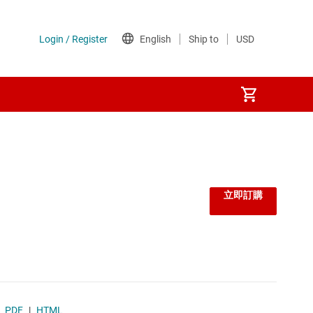
監控器和重設 IC
線性與低壓差 (LDO) 穩壓器
立即訂購
負載開關
閘極驅動器
電壓參考
PDF
|
HTML