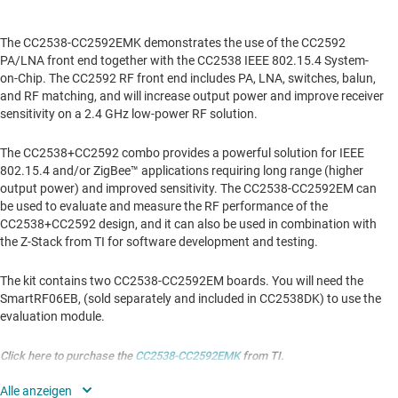
The CC2538-CC2592EMK demonstrates the use of the CC2592
PA/LNA front end together with the CC2538 IEEE 802.15.4 System-
on-Chip. The CC2592 RF front end includes PA, LNA, switches, balun,
and RF matching, and will increase output power and improve receiver
sensitivity on a 2.4 GHz low-power RF solution.
The CC2538+CC2592 combo provides a powerful solution for IEEE
802.15.4 and/or ZigBee™ applications requiring long range (higher
output power) and improved sensitivity. The CC2538-CC2592EM can
be used to evaluate and measure the RF performance of the
CC2538+CC2592 design, and it can also be used in combination with
the Z-Stack from TI for software development and testing.
The kit contains two CC2538-CC2592EM boards. You will need the
SmartRF06EB, (sold separately and included in CC2538DK) to use the
evaluation module.
Click here to purchase the
CC2538-CC2592EMK
from TI.