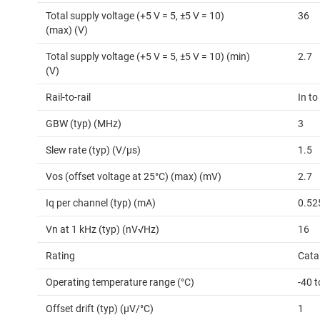
Total supply voltage (+5 V = 5, ±5 V = 10)
36
(max) (V)
Total supply voltage (+5 V = 5, ±5 V = 10) (min)
2.7
(V)
Rail-to-rail
In to
GBW (typ) (MHz)
3
Slew rate (typ) (V/µs)
1.5
Vos (offset voltage at 25°C) (max) (mV)
2.7
Iq per channel (typ) (mA)
0.52
Vn at 1 kHz (typ) (nV√Hz)
16
Rating
Cata
Operating temperature range (°C)
-40 
Offset drift (typ) (µV/°C)
1