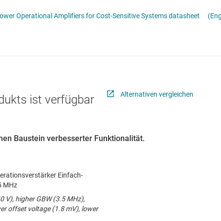
er
Schnittstelle
 Low-Power Operational Amplifiers for Cost-Sensitive Systems datasheet
(Eng
ialfunktionen
Sensoren
grammierbarer Verstärkung (PGA) und mit variabler Verstärkung (VGA)
Taktgeber & Timing
erstärker
Verstärker
Alternativen vergleichen
dukts ist verfügbar
en Baustein verbesserter Funktionalität.
perationsverstärker Einfach-
,5 MHz
40 V), higher GBW (3.5 MHz),
wer offset voltage (1.8 mV), lower