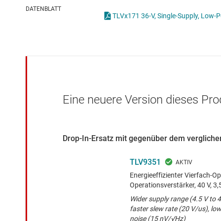
Drahtlose Konnektivität
Strommessverstärk
DATENBLATT
TLVx171 36-V, Single-Supply,
Energiemanagement
Verstärker für Spez
HF & Mikrowellen
Verstärker mit pro
Isolierung
Voll differenzielle V
Eine neuere Version dieses Pro
Drop-In-Ersatz mit gegenüber dem verglichen
TLV9351
Energieeffizienter Vierfach-O
Operationsverstärker, 40 V, 3
Wider supply range (4.5 V to 
faster slew rate (20 V/us), lo
noise (15 nV/√Hz)