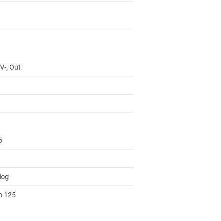
 V-, Out
5
log
to 125