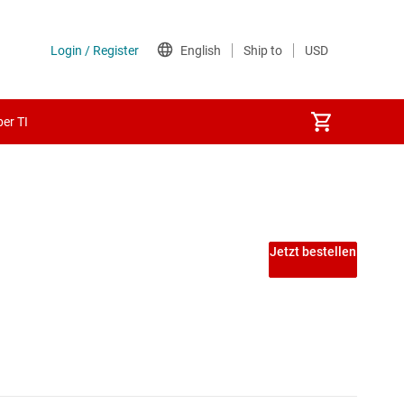
er TI
itfrequenz ≥ 50 MHz)
Jetzt bestellen