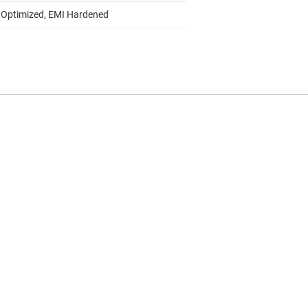
 Optimized, EMI Hardened
S
6