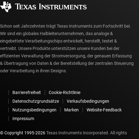
Gesellschaftliches Engagement
Autorisierte Händler
myTI-Konto FAQs
Schon seit Jahrzehnten trägt Texas Instruments zum Fortschritt bei.
Wir sind ein globales Halbleiterunternehmen, das analoge &
eingebettete Verarbeitungschips entwickelt, herstellt, testet &
vertreibt. Unsere Produkte unterstützen unsere Kunden bei der
effizienten Verwaltung der Stromversorgung, der genauen Erfassung
& Übertragung von Daten & der Bereitstellung der zentralen Steuerung
oder Verarbeitung in ihren Designs.
Barrierefreiheit
Cookie-Richtlinie
Datenschutzgrundsätze
Verkaufsbedingungen
Nutzungsbedingungen
Marken
Website-Feedback
Impressum
© Copyright 1995-
2026
Texas Instruments Incorporated. All rights