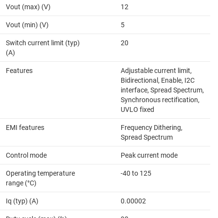
Vout (max) (V)
12
Vout (min) (V)
5
Switch current limit (typ)
20
(A)
Features
Adjustable current limit,
Bidirectional, Enable, I2C
interface, Spread Spectrum,
Synchronous rectification,
UVLO fixed
EMI features
Frequency Dithering,
Spread Spectrum
Control mode
Peak current mode
Operating temperature
-40 to 125
range (°C)
Iq (typ) (A)
0.00002