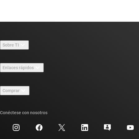
Sobre TI
Información general sobre Acerca de TI
Enlaces rápidos
Carreras laborales
Contáctenos
Sala de redacción
Comprar
Foros de soporte de diseño de TI E2E™
Nuestras historias | Detrás del chip
Suites de API de TI
Búsqueda de referencias cruzadas
Conéctese con nosotros
Eventos
Cuentas de empresa myTI
Centro de atención al cliente
Relaciones con los inversionistas
Envío, pago e impuestos
Empaque