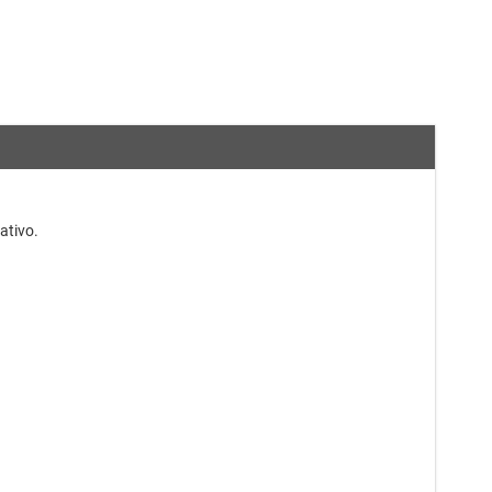
Módulos de energía CC/CC
Other power management
ativo.