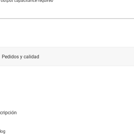
t/output capacitance required
log