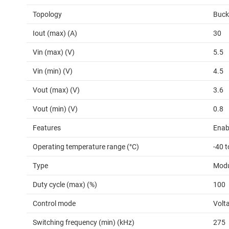
Topology
Buck
Iout (max) (A)
30
Vin (max) (V)
5.5
Vin (min) (V)
4.5
Vout (max) (V)
3.6
Vout (min) (V)
0.8
Features
Enab
Operating temperature range (°C)
-40 t
Type
Modu
Duty cycle (max) (%)
100
Control mode
Volt
Switching frequency (min) (kHz)
275