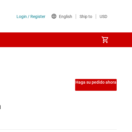
sformador integrado)
Etapas de potencia
)
Interruptores de carga
Haga su pedido ahora
Interruptores del lado de tierra
a
Interruptores y controladores de protección de potencia
MOSFET