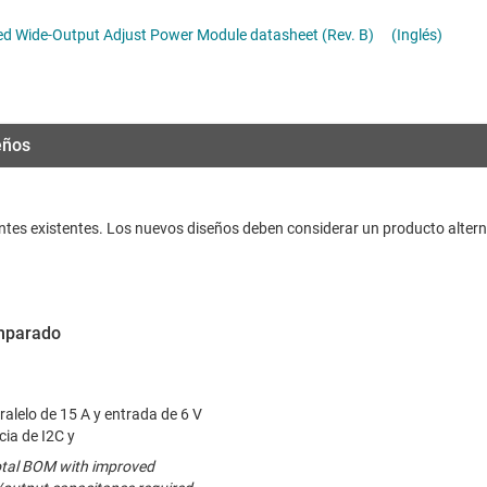
troladores LED
Radiofrecuencia y microondas
ed Wide-Output Adjust Power Module datasheet (Rev. B)
(Inglés)
troladores y alimentación para pantallas LCD y OLED
Relojes y sincronización
Sensores
eños
Servicios de chip y oblea
entes existentes. Los nuevos diseños deben considerar un producto altern
omparado
alelo de 15 A y entrada de 6 V
cia de I2C y
otal BOM with improved