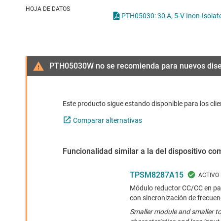
Conectividad inalámbrica
Con
HOJA DE DATOS
PTH05030: 30 A, 5-V Inon-Isolat
Controladores para motores
Con
Convertidores de datos
PTH05030W no se recomienda para nuevos dis
Interfaz
Este producto sigue estando disponible para los cli
Comparar alternativas
Funcionalidad similar a la del dispositivo c
TPSM8287A15
Módulo reductor CC/CC en par
con sincronización de frecuen
Smaller module and smaller t