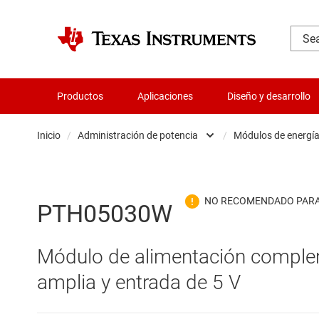
Productos
Aplicaciones
Diseño y desarrollo
Inicio
/
Administración de potencia
/
Módulos de energí
Administración de potencia
Cir
Aislamiento
Cir
PTH05030W
Amplificadores
Cir
Módulo de alimentación complem
Audio, háptica y piezoeléctrica
Con
amplia y entrada de 5 V
Circuitos integrados de gestión de bate
Con