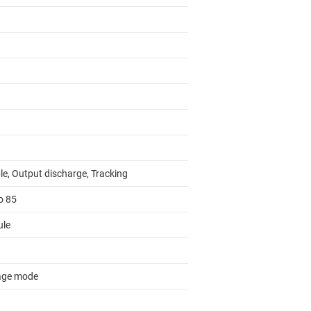
le, Output discharge, Tracking
o 85
le
age mode